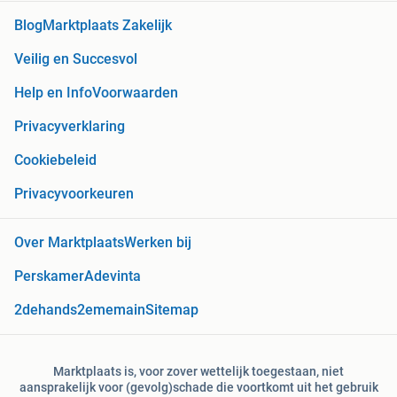
Blog
Marktplaats Zakelijk
Veilig en Succesvol
Help en Info
Voorwaarden
Privacyverklaring
Cookiebeleid
Privacyvoorkeuren
Over Marktplaats
Werken bij
Perskamer
Adevinta
2dehands
2ememain
Sitemap
Marktplaats is, voor zover wettelijk toegestaan, niet
aansprakelijk voor (gevolg)schade die voortkomt uit het gebruik