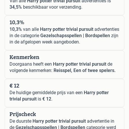
Van alle
Harry potter trivial pursuit
advertenties is
34,5%
beschikbaar voor verzending.
10,3%
10,3%
van alle
Harry potter trivial pursuit
advertenties
in de categorie
Gezelschapsspellen | Bordspellen
zijn
in de afgelopen week aangeboden.
Kenmerken
Doorgaans heeft een
Harry potter trivial pursuit
de
volgende kenmerken:
Reisspel, Een of twee spelers.
€ 12
De huidige gemiddelde prijs van een
Harry potter
trivial pursuit
is
€ 12
.
Prijscheck
De duurste
Harry potter trivial pursuit
advertentie in
de
Gezelschapsspellen | Bordspellen
categorie werd