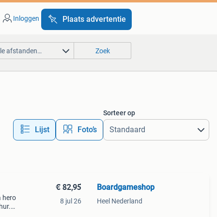
Inloggen
Plaats advertentie
lle afstanden…
Zoek
Sorteer op
Lijst
Foto’s
€ 82,95
Boardgameshop
a hero
8 jul 26
Heel Nederland
hur.
abian