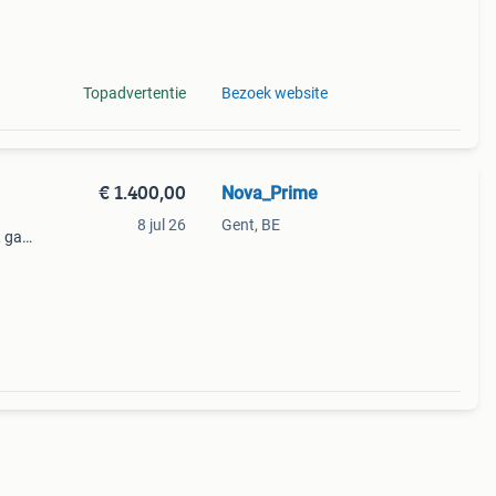
Topadvertentie
Bezoek website
€ 1.400,00
Nova_Prime
8 jul 26
Gent, BE
 gaat
n
en