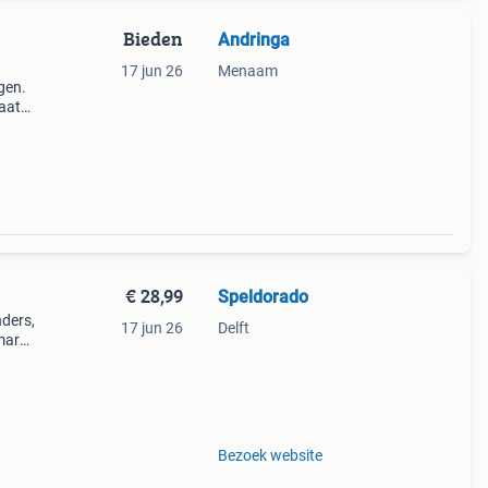
Bieden
Andringa
17 jun 26
Menaam
ngen.
aat
 Npc-1
€ 28,99
Speldorado
nders,
17 jun 26
Delft
imarch
Bezoek website