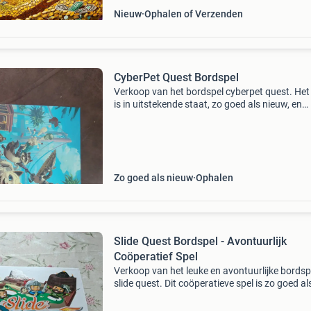
Nieuw
Ophalen of Verzenden
CyberPet Quest Bordspel
Verkoop van het bordspel cyberpet quest. Het
is in uitstekende staat, zo goed als nieuw, en
compleet met alle onderdelen. Ideaal voor
liefhebbers van avontuurlijke bordspellen. Ges
voor 1-4
Zo goed als nieuw
Ophalen
Slide Quest Bordspel - Avontuurlijk
Coöperatief Spel
Verkoop van het leuke en avontuurlijke bordsp
slide quest. Dit coöperatieve spel is zo goed al
nieuw en biedt urenlang speelplezier voor 1 tot
spelers. Help de ridder door gevaarlijke levels t