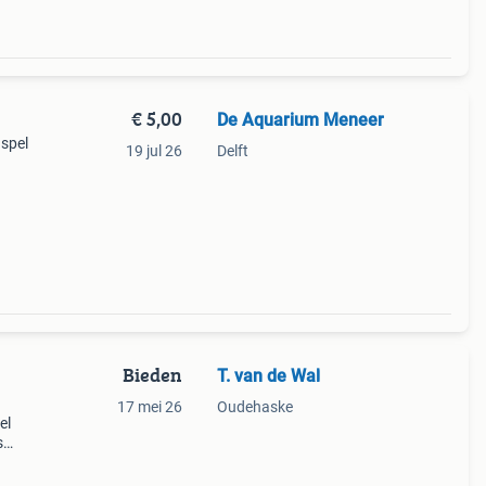
€ 5,00
De Aquarium Meneer
 spel
19 jul 26
Delft
chikt
Bieden
T. van de Wal
17 mei 26
Oudehaske
el
s
 4
e n