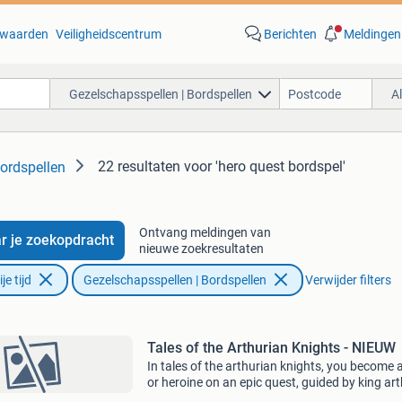
waarden
Veiligheidscentrum
Berichten
Meldingen
Gezelschapsspellen | Bordspellen
A
22 resultaten
voor 'hero quest bordspel'
ordspellen
Ontvang meldingen van
r je zoekopdracht
nieuwe zoekresultaten
e tijd
Gezelschapsspellen | Bordspellen
Verwijder filters
Tales of the Arthurian Knights - NIEUW
In tales of the arthurian knights, you become 
or heroine on an epic quest, guided by king art
This game builds on the classic tales of the ar