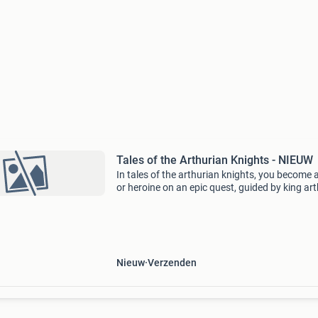
Tales of the Arthurian Knights - NIEUW
In tales of the arthurian knights, you become 
or heroine on an epic quest, guided by king art
This game builds on the classic tales of the ar
nights, with a streamlined, paragraph-driv
Nieuw
Verzenden