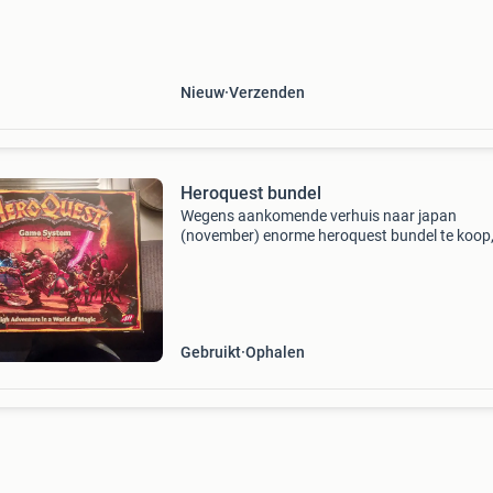
nights, with a streamlined, paragraph-driv
Nieuw
Verzenden
Heroquest bundel
Wegens aankomende verhuis naar japan
(november) enorme heroquest bundel te koop,
weg als 1 set, geen afzonderlijke verkoop, gee
biedingen of ruilvoorstellen, ik beantwoord ge
enkele vraag hier
Gebruikt
Ophalen