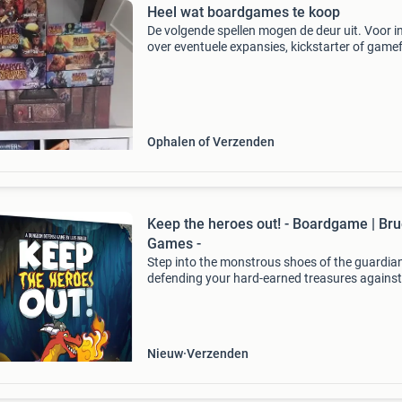
Heel wat boardgames te koop
De volgende spellen mogen de deur uit. Voor i
over eventuele expansies, kickstarter of gam
exclusives: bekijk de losse advertenties! 51St 
ultimate edition 69,- age of galaxy 29,- aipoka
Ophalen of Verzenden
Keep the heroes out! - Boardgame | Br
Games -
Step into the monstrous shoes of the guardia
defending your hard-earned treasures against
relentless hordes of looters, known as heroes,
attempting to snatch away your prized
possessions. Keep the h
Nieuw
Verzenden