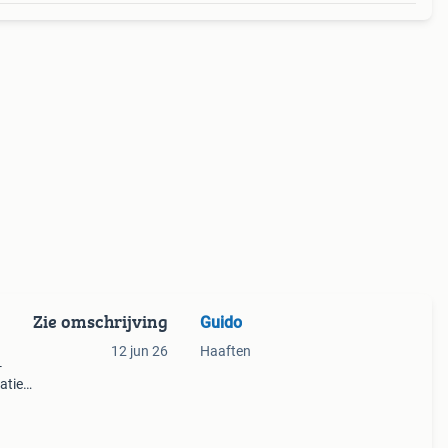
Zie omschrijving
Guido
12 jun 26
Haaften
-
atie
 -
l: fi