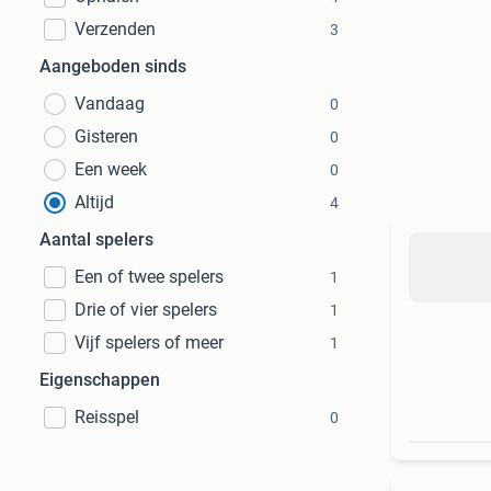
Verzenden
3
Aangeboden sinds
Vandaag
0
Gisteren
0
Een week
0
Altijd
4
Aantal spelers
Een of twee spelers
1
Drie of vier spelers
1
Vijf spelers of meer
1
Eigenschappen
Reisspel
0