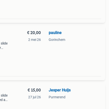
€ 20,00
pauline
2 mei 26
Gorinchem
slide
r
ieuw
lp d
€ 15,00
Jesper Huijs
slide
27 jul 26
Purmerend
ed als
lers