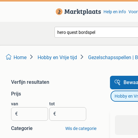
Help en info
Voor
Home
Hobby en Vrije tijd
Gezelschapsspellen | B
Verfijn resultaten
Bewaa
Prijs
Hobby en Vrij
van
tot
€
€
Categorie
Wis de categorie