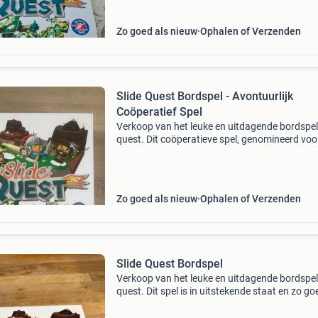
Zo goed als nieuw
Ophalen of Verzenden
Slide Quest Bordspel - Avontuurlijk
Coöperatief Spel
Verkoop van het leuke en uitdagende bordspel 
quest. Dit coöperatieve spel, genomineerd voo
speelgoed van het jaar 2019, is zo goed als n
en perfect voor 1 tot 4 spelers vanaf 7 jaar. He
Zo goed als nieuw
Ophalen of Verzenden
Slide Quest Bordspel
Verkoop van het leuke en uitdagende bordspel 
quest. Dit spel is in uitstekende staat en zo go
nieuw. Het is een avontuurlijk spel waarbij spe
samenwerken om een ridder door verschillen