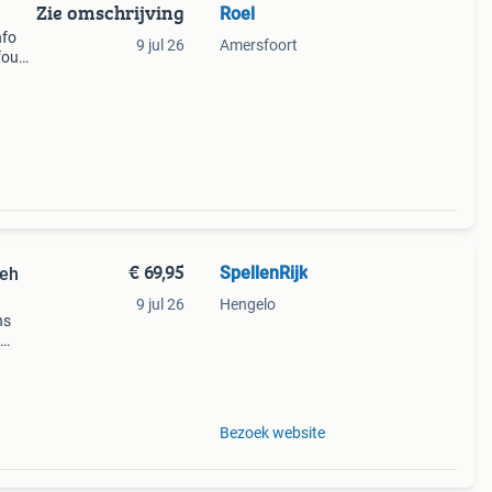
Zie omschrijving
Roel
nfo
9 jul 26
Amersfoort
efound
state
€ 69,95
SpellenRijk
ueh
9 jul 26
Hengelo
ns
Bezoek website