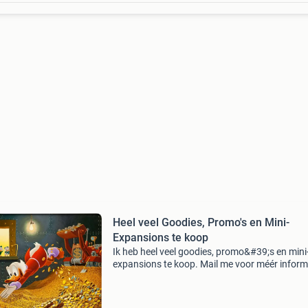
Heel veel Goodies, Promo's en Mini-
Expansions te koop
Ik heb heel veel goodies, promo&#39;s en mini
expansions te koop. Mail me voor méér inform
of om op een item te bieden. Arctic scavengers
überleben im jahr 2097: mini expansion drum rol