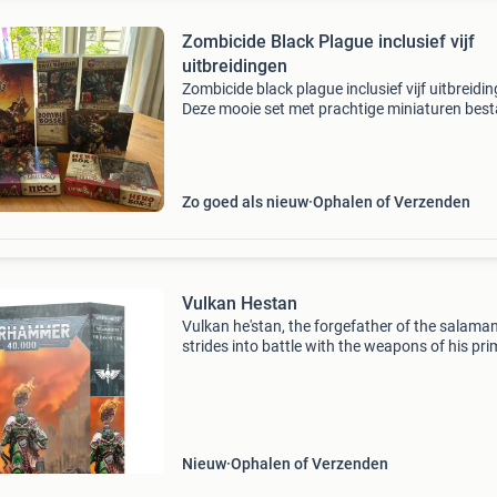
Zombicide Black Plague inclusief vijf
uitbreidingen
Zombicide black plague inclusief vijf uitbreidi
Deze mooie set met prachtige miniaturen best
uit; zombicide black plague (basisspel) € 80.-
notorious plagued characters (extra zombi
Zo goed als nieuw
Ophalen of Verzenden
Vulkan Hestan
Vulkan he'stan, the forgefather of the salama
strides into battle with the weapons of his pr
in his hands. As the seeker of the lost relics of
vulkan, he is relentless in his quest, wi
Nieuw
Ophalen of Verzenden