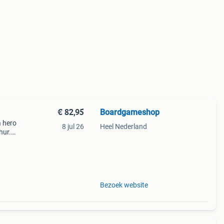
€ 82,95
Boardgameshop
a hero
8 jul 26
Heel Nederland
hur.
abian
Bezoek website