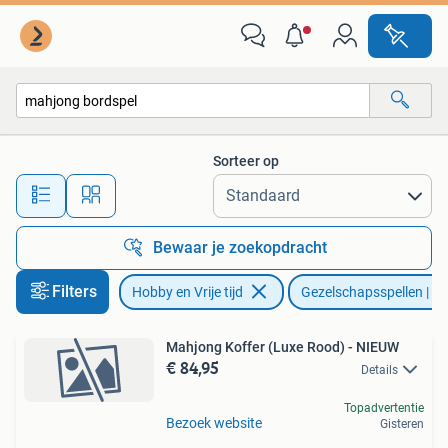
Gezelschapsspellen | Bordspellen
Sorteer op
Alle afstanden…
Bewaar je zoekopdracht
Filters
Hobby en Vrije tijd
Gezelschapsspellen | Bo
Mahjong Koffer (Luxe Rood) - NIEUW
€ 84,95
Details
Topadvertentie
Bezoek website
Gisteren