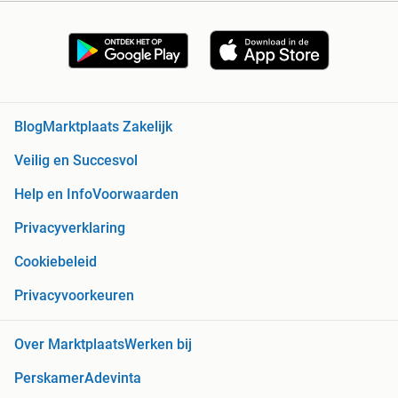
Blog
Marktplaats Zakelijk
Veilig en Succesvol
Help en Info
Voorwaarden
Privacyverklaring
Cookiebeleid
Privacyvoorkeuren
Over Marktplaats
Werken bij
Perskamer
Adevinta