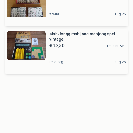
't Veld
3 aug 26
Mah Jongg mah jong mahjong spel
vintage
€ 17,50
Details
De Steeg
3 aug 26