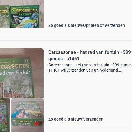
Zo goed als nieuw
Ophalen of Verzenden
Carcassonne - het rad van fortuin - 999
games - s1461
Carcassonne - het rad van fortuin - 999 games
s1461 wij verzenden van uit nederland.
Nederlandse brievenbus pakketten zijn 4,2 thu
6.95 Dhl punt 5.5 Belgie zendingen 11 tip er 
meerdere item
Zo goed als nieuw
Verzenden