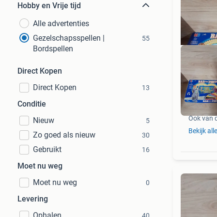
Hobby en Vrije tijd
Alle advertenties
Gezelschapsspellen |
55
Bordspellen
Direct Kopen
Direct Kopen
13
Conditie
Ook van 
Nieuw
5
Bekijk all
Zo goed als nieuw
30
Gebruikt
16
Moet nu weg
Moet nu weg
0
Levering
Ophalen
40