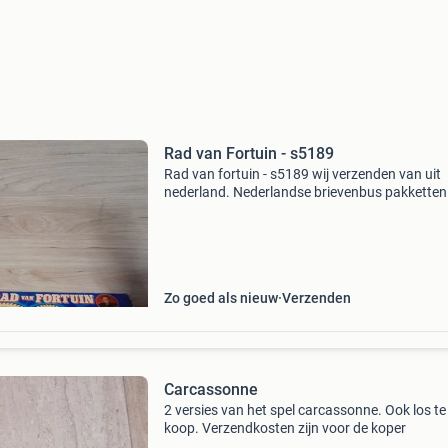
Rad van Fortuin - s5189
Rad van fortuin - s5189 wij verzenden van uit
nederland. Nederlandse brievenbus pakketten 
4,2 thuis 6.95 Dhl punt 5.5 Belgie zendingen 11
er kunnen meerdere items in eens pakket.
Zo goed als nieuw
Verzenden
Carcassonne
2 versies van het spel carcassonne. Ook los te
koop. Verzendkosten zijn voor de koper