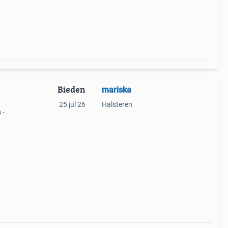
Bieden
mariska
25 jul 26
Halsteren
 -
is
kunnen