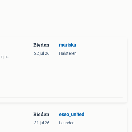
Bieden
mariska
22 jul 26
Halsteren
zijn
 tip
Bieden
esso_united
31 jul 26
Leusden