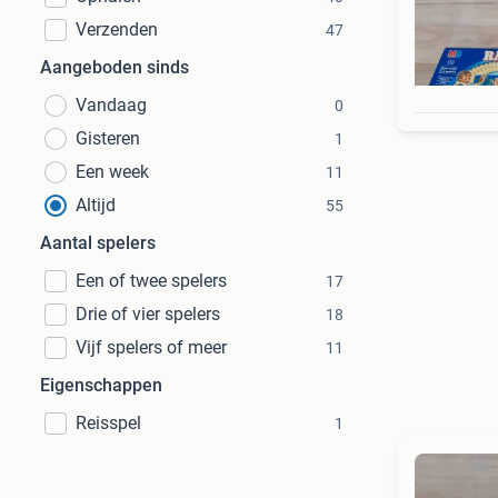
Verzenden
47
Aangeboden sinds
Vandaag
0
Gisteren
1
Een week
11
Altijd
55
Aantal spelers
Een of twee spelers
17
Drie of vier spelers
18
Vijf spelers of meer
11
Eigenschappen
Reisspel
1