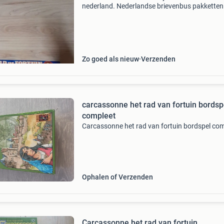
nederland. Nederlandse brievenbus pakketten 
4,2 thuis 6.95 Dhl punt 5.5 Belgie zendingen 11
er kunnen meerdere items in eens pakket.
Zo goed als nieuw
Verzenden
carcassonne het rad van fortuin bordsp
compleet
Carcassonne het rad van fortuin bordspel co
Ophalen of Verzenden
Carcassonne het rad van fortuin