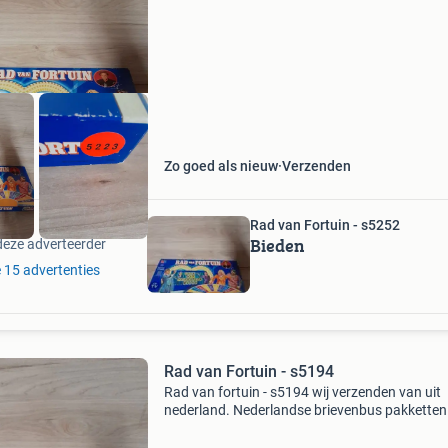
er kunnen meerdere items in eens pakket.
Zo goed als nieuw
Verzenden
Rad van Fortuin - s5252
Bieden
deze adverteerder
e 15 advertenties
Rad van Fortuin - s5194
Rad van fortuin - s5194 wij verzenden van uit
nederland. Nederlandse brievenbus pakketten 
4,2 thuis 6.95 Dhl punt 5.5 Belgie zendingen 11
er kunnen meerdere items in eens pakket.