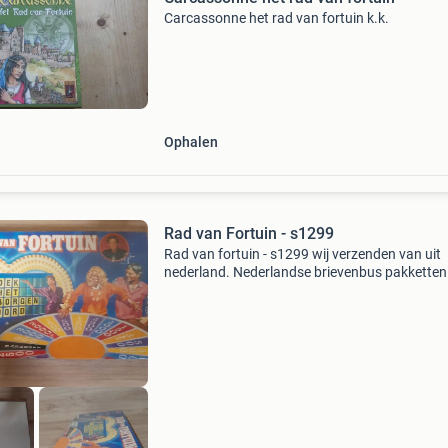
Carcassonne het rad van fortuin k.k.
Ophalen
Rad van Fortuin - s1299
Rad van fortuin - s1299 wij verzenden van uit
nederland. Nederlandse brievenbus pakketten 
4,2 thuis 6.95 Dhl punt 5.5 Belgie zendingen 11
er kunnen meerdere items in eens pakket.