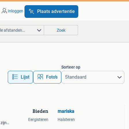
Inloggen
Plaats advertentie
lle afstanden…
Zoek
Sorteer op
Lijst
Foto’s
Bieden
mariska
Eergisteren
Halsteren
zijn
 tip