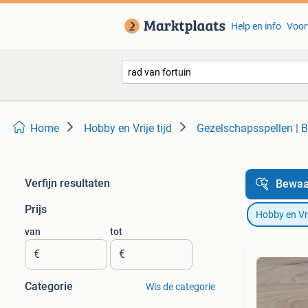
Help en info
Voor
Home
Hobby en Vrije tijd
Gezelschapsspellen | B
Verfijn resultaten
Bewaa
Prijs
Hobby en Vrij
van
tot
€
€
Categorie
Wis de categorie