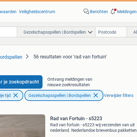
waarden
Veiligheidscentrum
Berichten
Meldingen
Gezelschapsspellen | Bordspellen
A
56 resultaten
voor 'rad van fortuin'
ordspellen
Ontvang meldingen van
r je zoekopdracht
nieuwe zoekresultaten
e tijd
Gezelschapsspellen | Bordspellen
Verwijder filters
Rad van Fortuin - s5223
Rad van fortuin - s5223 wij verzenden van uit
nederland. Nederlandse brievenbus pakketten 
4,2 thuis 6.95 Dhl punt 5.5 Belgie zendingen 11