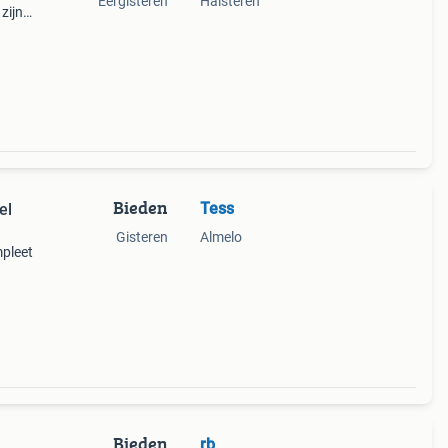
Eergisteren
Halsteren
zijn
 tip
Bieden
Tess
el
Gisteren
Almelo
mpleet
Bieden
rb