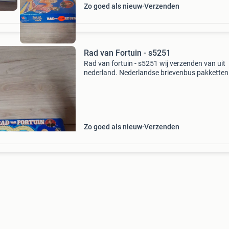
Zo goed als nieuw
Verzenden
Rad van Fortuin - s5251
Rad van fortuin - s5251 wij verzenden van uit
nederland. Nederlandse brievenbus pakketten 
4,2 thuis 6.95 Dhl punt 5.5 Belgie zendingen 11
er kunnen meerdere items in eens pakket.
Zo goed als nieuw
Verzenden