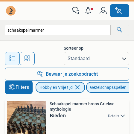
Gezelschapsspellen | Bordspellen
Sorteer op
Alle afstanden…
Bewaar je zoekopdracht
Filters
Hobby en Vrije tijd
Gezelschapsspellen | Bo
Schaakspel marmer brons Griekse
mythologie
Bieden
Details