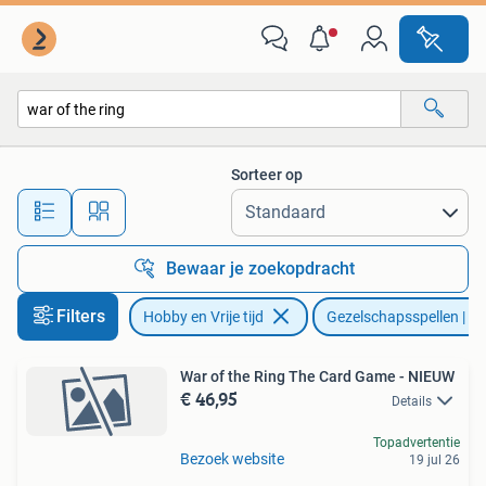
Gezelschapsspellen | Bordspellen
Sorteer op
Alle afstanden…
Bewaar je zoekopdracht
Filters
Hobby en Vrije tijd
Gezelschapsspellen | Bo
War of the Ring The Card Game - NIEUW
€ 46,95
Details
Topadvertentie
Bezoek website
19 jul 26