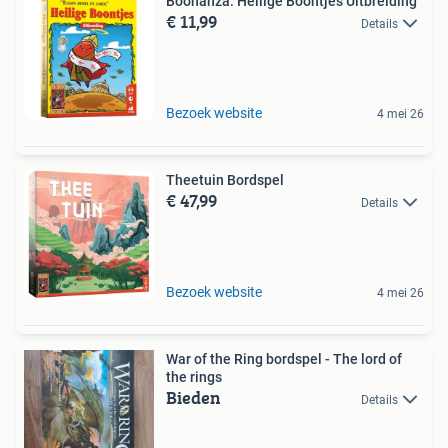
Boonanza: Heilige Boontjes Uitbreiding
€ 11,99
Details
Bezoek website
4 mei 26
Theetuin Bordspel
€ 47,99
Details
Bezoek website
4 mei 26
War of the Ring bordspel - The lord of
the rings
Bieden
Details