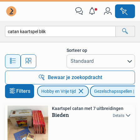
Gezelschapsspellen | Kaartspellen
Sorteer op
Alle afstanden…
Bewaar je zoekopdracht
Filters
Hobby en Vrije tijd
Gezelschapsspellen | Ka
Kaartspel catan met 7 uitbreidingen
Bieden
Details