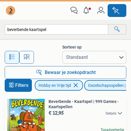
Gezelschapsspellen | Kaartspellen
Sorteer op
Alle afstanden…
Bewaar je zoekopdracht
Filters
Hobby en Vrije tijd
Gezelschapsspellen | Ka
Beverbende - Kaartspel | 999 Games -
Kaartspellen
€ 12,95
Details
Topadvertentie