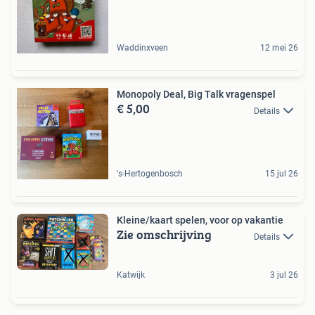
Waddinxveen
12 mei 26
Monopoly Deal, Big Talk vragenspel
€ 5,00
Details
's-Hertogenbosch
15 jul 26
Kleine/kaart spelen, voor op vakantie
Zie omschrijving
Details
Katwijk
3 jul 26