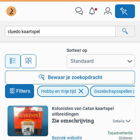
Gezelschapsspellen | Kaartspellen
Sorteer op
Alle afstanden…
Bewaar je zoekopdracht
Filters
Hobby en Vrije tijd
Gezelschapsspellen | Ka
Kolonisten van Catan kaartspel
uitbreidingen
Zie omschrijving
Details
Topadvertentie
Bezoek website
Gisteren