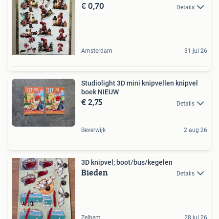
€ 0,70
Details
Amsterdam
31 jul 26
Studiolight 3D mini knipvellen knipvel
boek NIEUW
€ 2,75
Details
Beverwijk
2 aug 26
3D knipvel; boot/bus/kegelen
Bieden
Details
Zelhem
28 jul 26