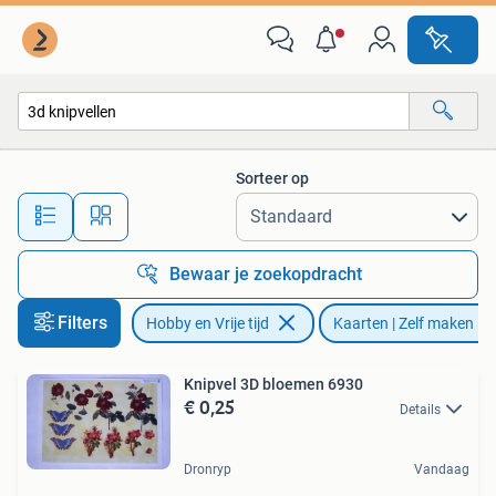
Kaarten | Zelf maken
Sorteer op
Alle afstanden…
Bewaar je zoekopdracht
Filters
Hobby en Vrije tijd
Kaarten | Zelf maken
Knipvel 3D bloemen 6930
€ 0,25
Details
Dronryp
Vandaag