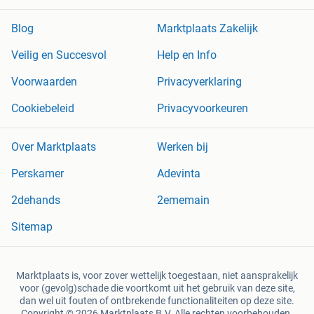
Blog
Marktplaats Zakelijk
Veilig en Succesvol
Help en Info
Voorwaarden
Privacyverklaring
Cookiebeleid
Privacyvoorkeuren
Over Marktplaats
Werken bij
Perskamer
Adevinta
2dehands
2ememain
Sitemap
Marktplaats is, voor zover wettelijk toegestaan, niet aansprakelijk
voor (gevolg)schade die voortkomt uit het gebruik van deze site,
dan wel uit fouten of ontbrekende functionaliteiten op deze site.
Copyright © 2026 Marktplaats B.V. Alle rechten voorbehouden.