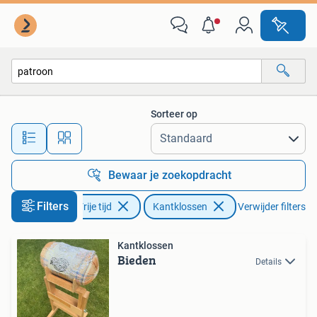
Kantklossen
Sorteer op
Alle afstanden…
Bewaar je zoekopdracht
Filters
Hobby en Vrije tijd
Kantklossen
Verwijder filters
Kantklossen
Bieden
Details