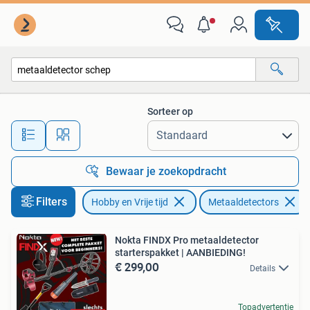
Metaaldetectors
Sorteer op
Alle afstanden…
Bewaar je zoekopdracht
Filters
Hobby en Vrije tijd
Metaaldetectors
Nokta FINDX Pro metaaldetector
starterspakket | AANBIEDING!
€ 299,00
Details
Topadvertentie