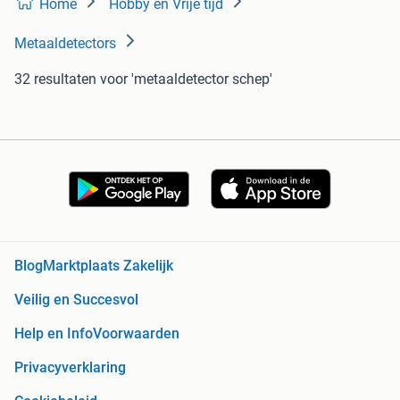
Home
Hobby en Vrije tijd
Metaaldetectors
32 resultaten
voor 'metaaldetector schep'
Blog
Marktplaats Zakelijk
Veilig en Succesvol
Help en Info
Voorwaarden
Privacyverklaring