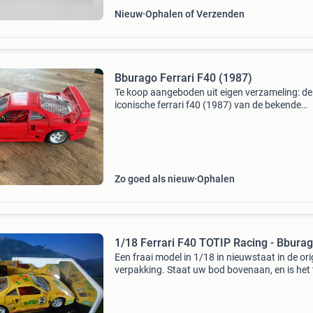
Nieuw
Ophalen of Verzenden
Bburago Ferrari F40 (1987)
Te koop aangeboden uit eigen verzameling: de
iconische ferrari f40 (1987) van de bekende
italiaanse fabrikant bburago in de schaal 1:18.
gedetailleerde die-cast (metalen) model is
uitgevoerd in de
Zo goed als nieuw
Ophalen
1/18 Ferrari F40 TOTIP Racing - Bbura
Een fraai model in 1/18 in nieuwstaat in de ori
verpakking. Staat uw bod bovenaan, en is het 
dagen niet overboden, dan kunt u contact me
opnemen en kan de koop gesloten worden. Alle