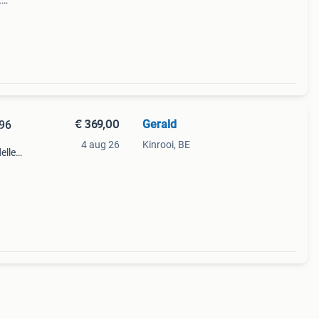
t
en,
ijn.
€ 369,00
Gerald
996
4 aug 26
Kinrooi, BE
ellen