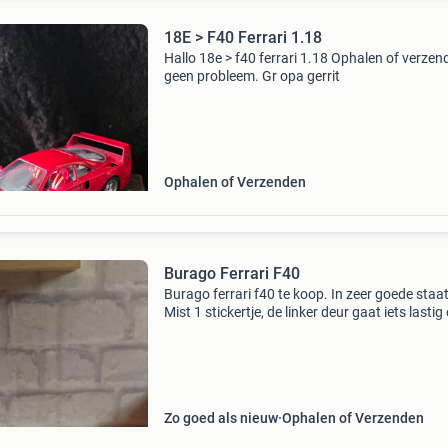
18E > F40 Ferrari 1.18
Hallo 18e > f40 ferrari 1.18 Ophalen of verzen
geen probleem. Gr opa gerrit
Ophalen of Verzenden
Burago Ferrari F40
Burago ferrari f40 te koop. In zeer goede staat
Mist 1 stickertje, de linker deur gaat iets lasti
en er zit een klein barstje in het glas van de
motorkap. Verder functioneert de auto helema
Zo goed als nieuw
Ophalen of Verzenden