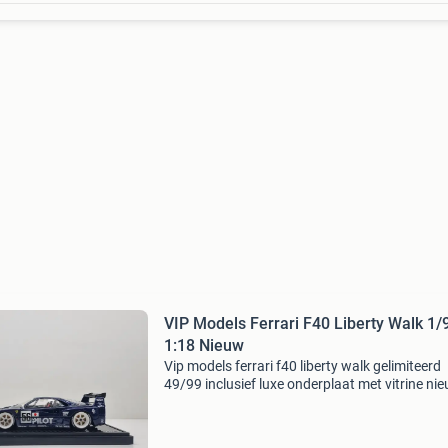
VIP Models Ferrari F40 Liberty Walk 1/
1:18 Nieuw
Vip models ferrari f40 liberty walk gelimiteerd
49/99 inclusief luxe onderplaat met vitrine nie
originele verpakking prijs exc verzending kijk 
eens bij mijn andere advertenties voor meer c