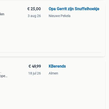
€ 25,00
Opa Gerrit zijn Snuffelhoekje
den
3 aug 26
Nieuwe Pekela
€ 49,99
KBerends
.
18 jul 26
Almen
g open
al g