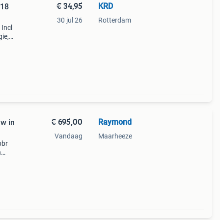
€ 34,95
KRD
:18
30 jul 26
Rotterdam
 Incl
ie,
€ 695,00
Raymond
uw in
Vandaag
Maarheeze
bbr
n
ele
50