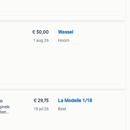
€ 50,00
Wessel
1 aug 26
Hoorn
dit
€ 29,75
La Modelle 1/18
go
ginele
18 jul 26
Best
tien
t me
 pri