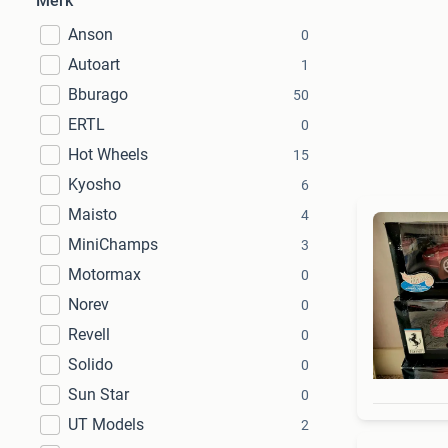
Merk
Anson
0
Autoart
1
Bburago
50
ERTL
0
Hot Wheels
15
Kyosho
6
Maisto
4
MiniChamps
3
Motormax
0
Norev
0
Revell
0
Solido
0
Sun Star
0
UT Models
2