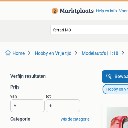
Help en info
Voor
Home
Hobby en Vrije tijd
Modelauto's | 1:18
Verfijn resultaten
Bewaa
Prijs
Hobby en Vrij
van
tot
€
€
Categorie
Wis de categorie