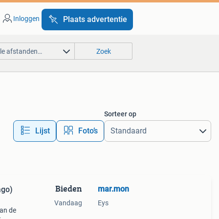
Inloggen
Plaats advertentie
lle afstanden…
Zoek
Sorteer op
Lijst
Foto’s
Bieden
mar.mon
ago)
Vandaag
Eys
van de