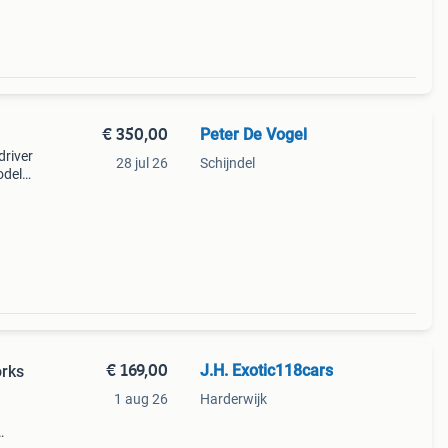
€ 350,00
Peter De Vogel
driver
28 jul 26
Schijndel
odel
€ 169,00
J.H. Exotic118cars
orks
1 aug 26
Harderwijk