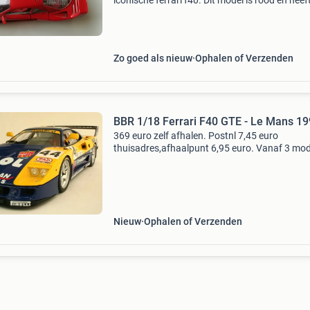
iconische ferrari f40. Dit model is rood en heef
deuren, motorkap en kofferbak die open kunn
waardoor het interieur en de motor zichtbaar z
Id
Zo goed als nieuw
Ophalen of Verzenden
BBR 1/18 Ferrari F40 GTE - Le Mans 1
369 euro zelf afhalen. Postnl 7,45 euro
thuisadres,afhaalpunt 6,95 euro. Vanaf 3 mod
gratis verzending. Bekijk al mijn andere
advertentie&#39;s.
Nieuw
Ophalen of Verzenden