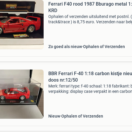
Ferrari F40 rood 1987 Bburago metal 1
KRD
Ophalen of verzenden uitsluitend met postnl. (
track&trace ) is 8,75 euro. Verzenden naar belg
duitsland....13,55 Euro met track trace. Vaste
prijzen 34,95 euro the rest of europe on reque
Zo goed als nieuw
Ophalen of Verzenden
BBR Ferrari F-40 1:18 carbon kistje nie
doos nr:12/50
Merk: ferrari type: f-40 schaal: 1:18 fabrikant: 
verpakking: display case verpakt in een carbo
kistje (zie foto&#39;s) staat: nieuw met origin
doos nummer 12 van gelimiteerde versie van 
Nieuw
Ophalen of Verzenden