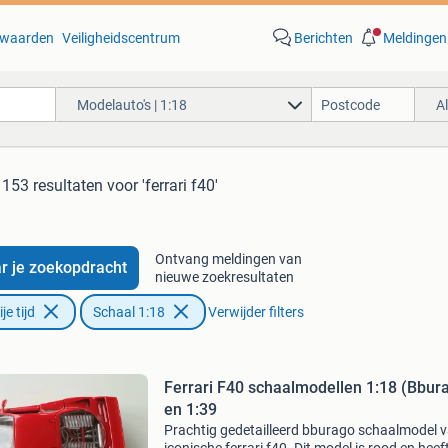
waarden
Veiligheidscentrum
Berichten
Meldingen
Modelauto's | 1:18
A
153 resultaten
voor 'ferrari f40'
Ontvang meldingen van
r je zoekopdracht
nieuwe zoekresultaten
e tijd
Schaal 1:18
Verwijder filters
Ferrari F40 schaalmodellen 1:18 (Bbur
en 1:39
Prachtig gedetailleerd bburago schaalmodel 