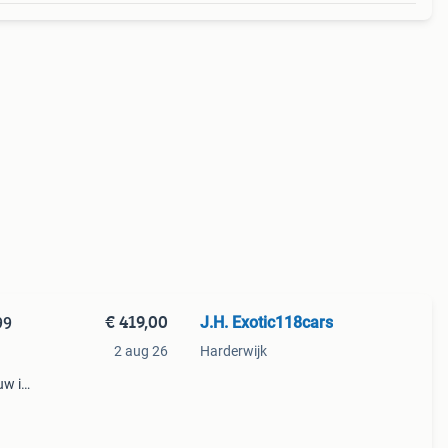
€ 419,00
J.H. Exotic118cars
99
2 aug 26
Harderwijk
uw in
ook
mc