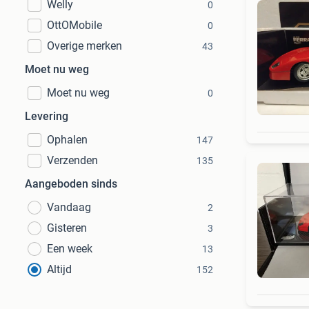
Welly
0
OttOMobile
0
Overige merken
43
Moet nu weg
Moet nu weg
0
Levering
Ophalen
147
Verzenden
135
Aangeboden sinds
Vandaag
2
Gisteren
3
Een week
13
Altijd
152