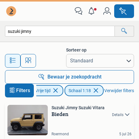
Modelauto's | 1:18
Sorteer op
Alle afstanden…
Bewaar je zoekopdracht
Filters
Hobby en Vrije tijd
Schaal 1:18
Verwijder filters
Suzuki Jimny Suzuki Vitara
Bieden
Details
Roermond
5 jul 26