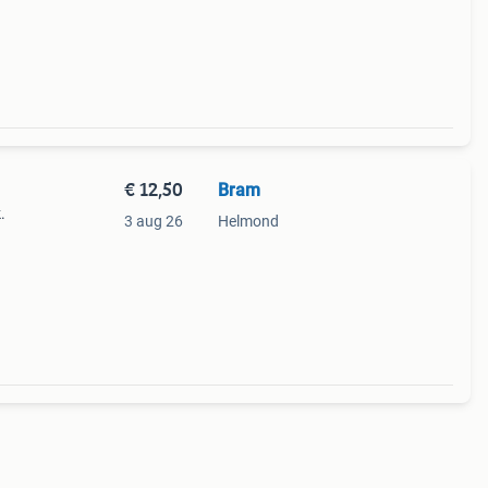
€ 12,50
Bram
.
3 aug 26
Helmond