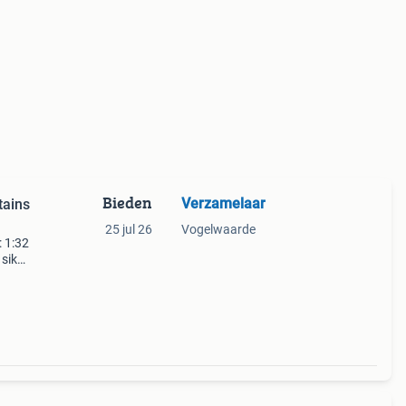
Bieden
Verzamelaar
25 jul 26
Vogelwaarde
: 1:32
 siku
oy -