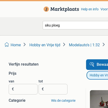
Help en info
Voor
Home
Hobby en Vrije tijd
Modelauto's | 1:32
Verfijn resultaten
Bewaa
Prijs
Hobby en Vrij
van
tot
€
€
Categorie
Wis de categorie