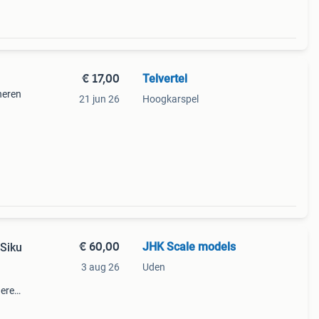
€ 17,00
Telvertel
neren
21 jun 26
Hoogkarspel
€ 60,00
JHK Scale models
Siku
3 aug 26
Uden
dere
t .
se