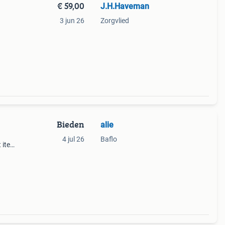
€ 59,00
J.H.Haveman
3 jun 26
Zorgvlied
Bieden
alie
4 jul 26
Baflo
t item
 in
to&#