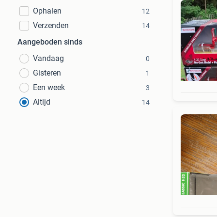
Ophalen
12
Verzenden
14
Aangeboden sinds
Vandaag
0
Gisteren
1
Een week
3
Altijd
14