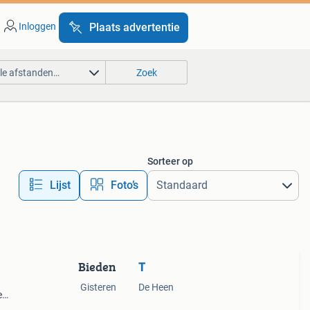
Inloggen
Plaats advertentie
lle afstanden…
Zoek
Sorteer op
Lijst
Foto’s
Bieden
T
Gisteren
De Heen
e