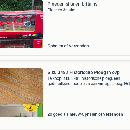
Ploegen siku en britains
Ploegen 3stuks
Ophalen of Verzenden
Siku 3482 Historische Ploeg in ovp
Te koop: siku 3482 historische ploeg, een
gedetailleerd model van een vintage ploeg. He
verkeert in uitstekende staat en wordt geleverd
de originele verpakking, zoals te zien op de fo
Zo goed als nieuw
Ophalen of Verzenden