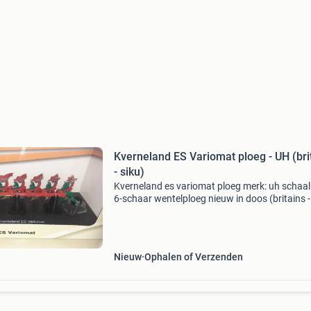
Kverneland ES Variomat ploeg - UH (britains
- siku)
Kverneland es variomat ploeg merk: uh schaal
6-schaar wentelploeg nieuw in doos (britains -
- wiking - ertl - weise - bruder - landbouw -
akkerbouw - agrarisch - ploegen - keerploeg - t
Nieuw
Ophalen of Verzenden