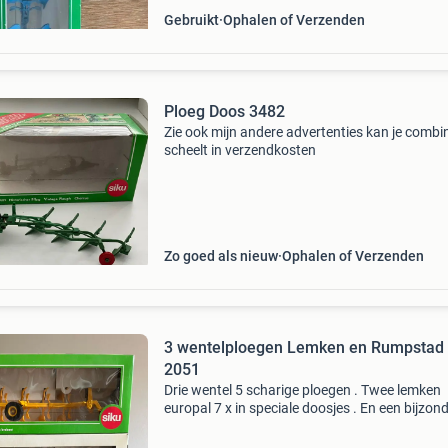
Gebruikt
Ophalen of Verzenden
Ploeg Doos 3482
Zie ook mijn andere advertenties kan je combi
scheelt in verzendkosten
Zo goed als nieuw
Ophalen of Verzenden
3 wentelploegen Lemken en Rumpstad 
2051
Drie wentel 5 scharige ploegen . Twee lemken
europal 7 x in speciale doosjes . En een bijzon
rumpstad speciale uitgave. Allen in nieuw staa
Wordt alleen als 1 kavel verkocht dus geen los