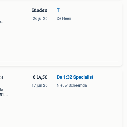
Bieden
T
26 jul 26
De Heen
e
€ 14,50
De 1:32 Specialist
et
17 jun 26
Nieuw Scheemda
de
51.
 weg