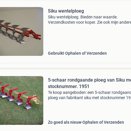
Siku wentelploeg
Siku wentelploeg. Bieden naar waarde.
Verzendkosten voor koper. Zie ook mijn ander
advertenties.
Gebruikt
Ophalen of Verzenden
5-schaar rondgaande ploeg van Siku m
stocknummer. 1951
Te koop aangeboden: een 5-schaar rondgaan
ploeg van fabrikant siku met stocknummer 19
Model is kompleet en in hele nette staat. Mag
wegens dubbel in eigen verzameling. (Geen
britains) verzend
Zo goed als nieuw
Ophalen of Verzenden