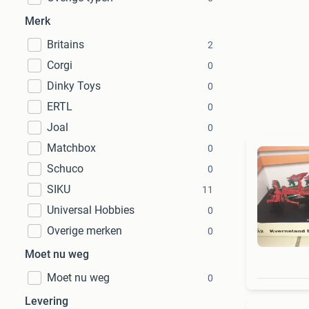
Merk
Britains
2
Corgi
0
Dinky Toys
0
ERTL
0
Joal
0
Matchbox
0
Schuco
0
SIKU
11
Universal Hobbies
0
Overige merken
0
Moet nu weg
Moet nu weg
0
Levering