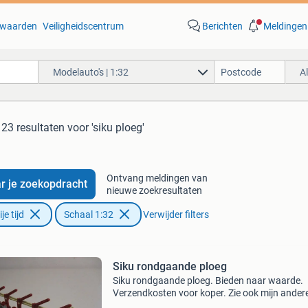
waarden
Veiligheidscentrum
Berichten
Meldingen
Modelauto's | 1:32
A
23 resultaten
voor 'siku ploeg'
Ontvang meldingen van
r je zoekopdracht
nieuwe zoekresultaten
e tijd
Schaal 1:32
Verwijder filters
Siku rondgaande ploeg
Siku rondgaande ploeg. Bieden naar waarde.
Verzendkosten voor koper. Zie ook mijn ander
advertenties.