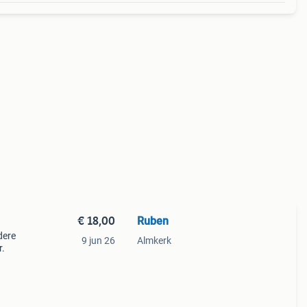
€ 18,00
Ruben
dere
9 jun 26
Almkerk
r.