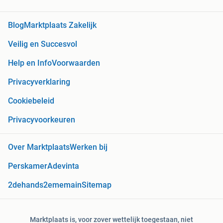
Blog
Marktplaats Zakelijk
Veilig en Succesvol
Help en Info
Voorwaarden
Privacyverklaring
Cookiebeleid
Privacyvoorkeuren
Over Marktplaats
Werken bij
Perskamer
Adevinta
2dehands
2ememain
Sitemap
Marktplaats is, voor zover wettelijk toegestaan, niet