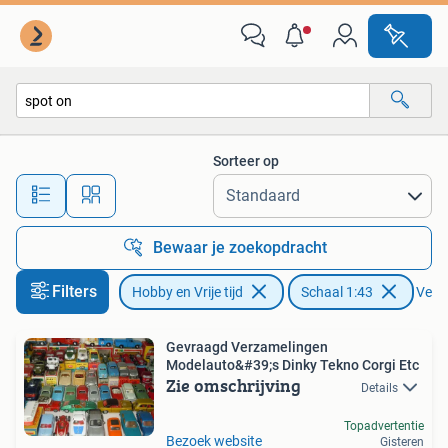
Modelauto's | 1:43
Sorteer op
Alle afstanden…
Bewaar je zoekopdracht
Filters
Hobby en Vrije tijd
Schaal 1:43
Verwi
Gevraagd Verzamelingen
Modelauto&#39;s Dinky Tekno Corgi Etc
Zie omschrijving
Details
Topadvertentie
Bezoek website
Gisteren