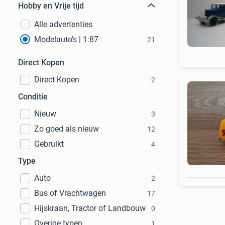
Hobby en Vrije tijd
Alle advertenties
Modelauto's | 1:87
21
Direct Kopen
Direct Kopen
2
Conditie
Nieuw
3
Zo goed als nieuw
12
Gebruikt
4
Type
Auto
2
Bus of Vrachtwagen
17
Hijskraan, Tractor of Landbouw
0
Overige typen
1