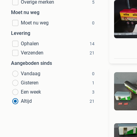
Overige merken
5
Moet nu weg
Moet nu weg
0
Levering
Ophalen
14
Verzenden
21
Aangeboden sinds
Vandaag
0
Gisteren
1
Een week
3
Altijd
21