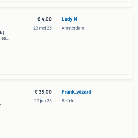
€ 4,00
Lady N
20 mei 26
Amsterdam
k |
s een
tuele
€ 35,00
Frank_wizard
27 jun 26
Belfeld
n
n
w. P