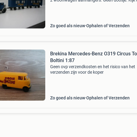
2 woonwagen aanhangers. Geen doosje. Kijk 
eens bij mijn andere advertenties. Verzendkos
€7,45 per zending voor de koper. Geen betaal
Zo goed als nieuw
Ophalen of Verzenden
Brekina Mercedes-Benz O319 Circus To
Boltini 1:87
Geen ovp verzendkosten en het risico van het
verzenden zijn voor de koper
Zo goed als nieuw
Ophalen of Verzenden