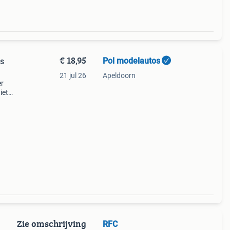
€ 18,95
Pol modelautos
rs
21 jul 26
Apeldoorn
er
iet
toren
Zie omschrijving
RFC