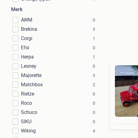
Merk
AWM
0
Brekina
3
Corgi
1
Efsi
0
Herpa
1
Lesney
0
Majorette
3
Matchbox
2
Rietze
0
Roco
0
Schuco
0
SIKU
0
Wiking
4