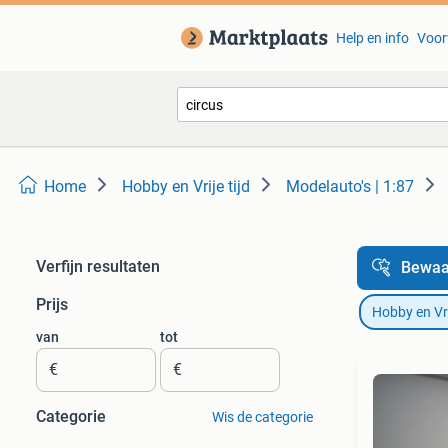
Help en info
Voor
Home
Hobby en Vrije tijd
Modelauto's | 1:87
Verfijn resultaten
Bewaa
Prijs
Hobby en Vrij
van
tot
€
€
Categorie
Wis de categorie