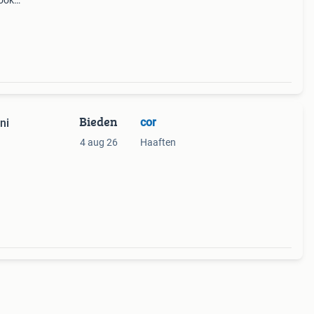
ook
ten a
verz
Bieden
cor
ni
4 aug 26
Haaften