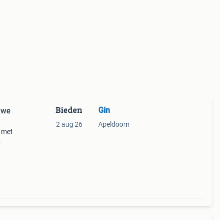
Bieden
Gin
uwe
2 aug 26
Apeldoorn
n met
an
eeft