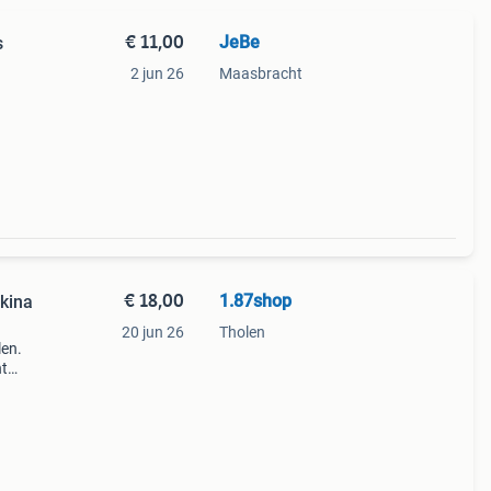
€ 11,00
JeBe
2 jun 26
Maasbracht
€ 18,00
1.87shop
kina
20 jun 26
Tholen
len.
nt
en