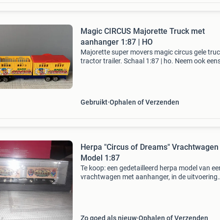
Magic CIRCUS Majorette Truck met
aanhanger 1:87 | HO
Majorette super movers magic circus gele truc
tractor trailer. Schaal 1:87 | ho. Neem ook een
kijkje bij mijn andere leuke aanbiedingen. Even
verzendkosten (€ 5,50 thuisbezorgd via p
Gebruikt
Ophalen of Verzenden
Herpa "Circus of Dreams" Vrachtwagen
Model 1:87
Te koop: een gedetailleerd herpa model van ee
vrachtwagen met aanhanger, in de uitvoering
"circus of dreams". Het model is schaal 1:87 e
verkeert in uitstekende staat, zo goed als nieu
Zo goed als nieuw
Ophalen of Verzenden