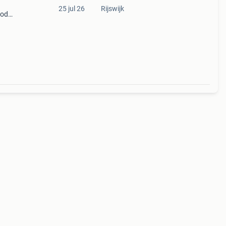
25 jul 26
Rijswijk
ood
ading
g set