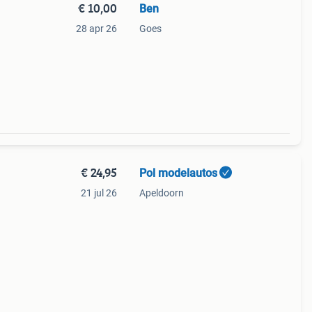
€ 10,00
Ben
28 apr 26
Goes
 en
€ 24,95
Pol modelautos
21 jul 26
Apeldoorn
nties