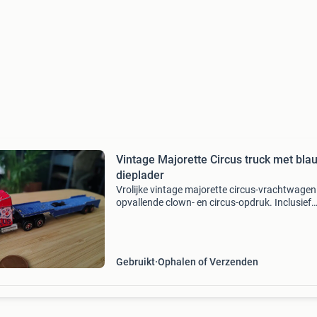
Vintage Majorette Circus truck met bla
dieplader
Vrolijke vintage majorette circus-vrachtwage
opvallende clown- en circus-opdruk. Inclusief
blauwe dieplader/oplegger. Beide delen zijn v
majorette en vervaardigd in frankrijk. De set h
flin
Gebruikt
Ophalen of Verzenden