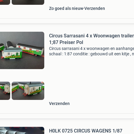
Zo goed als nieuw
Verzenden
Circus Sarrasani 4 x Woonwagen traile
1;87 Preiser Pol
Circus sarrasani 4 x woonwagen en aanhang
schaal : 1:87 conditie : gebouwd uit een kitje , n
perfect fabrikant : preiser zie ook mijn overige
advertenties voor meer modelauto&#39;s, mo
,
Verzenden
H0LK 0725 CIRCUS WAGENS 1/87