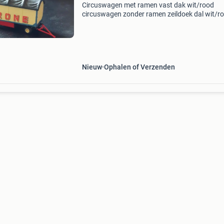
Circuswagen met ramen vast dak wit/rood
circuswagen zonder ramen zeildoek dal wit/r
circuswagen open bak wit/rood 5 strobalen l
voor bakwagen opel admiral coupe lgeel wikin
€ 37,50 z
Nieuw
Ophalen of Verzenden