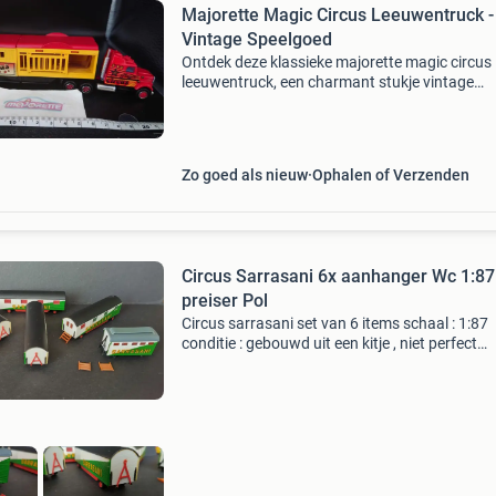
Majorette Magic Circus Leeuwentruck -
Vintage Speelgoed
Ontdek deze klassieke majorette magic circus
leeuwentruck, een charmant stukje vintage
speelgoed. Deze set bestaat uit een rode truck
een gele aanhanger met circusafbeeldingen,
inclusief diverse le
Zo goed als nieuw
Ophalen of Verzenden
Circus Sarrasani 6x aanhanger Wc 1:87
preiser Pol
Circus sarrasani set van 6 items schaal : 1:87
conditie : gebouwd uit een kitje , niet perfect
fabrikant : preiser zie ook mijn overige adverte
voor meer modelauto&#39;s, motoren ,
vrachtwage