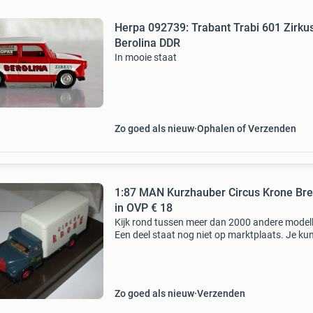
Herpa 092739: Trabant Trabi 601 Zirkus
Berolina DDR
In mooie staat
Zo goed als nieuw
Ophalen of Verzenden
1:87 MAN Kurzhauber Circus Krone Bre
in OVP € 18
Kijk rond tussen meer dan 2000 andere model
Een deel staat nog niet op marktplaats. Je ku
kiezen voor verzending: - voor € 5,5 met track 
trace code naar een dhl-punt - voor € 7 met
Zo goed als nieuw
Verzenden