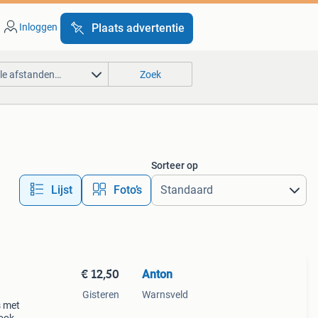
Inloggen
Plaats advertentie
lle afstanden…
Zoek
Sorteer op
Lijst
Foto’s
€ 12,50
Anton
Gisteren
Warnsveld
s met