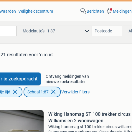
waarden
Veiligheidscentrum
Berichten
Meldingen
Modelauto's | 1:87
A
21 resultaten
voor 'circus'
Ontvang meldingen van
r je zoekopdracht
nieuwe zoekresultaten
e tijd
Schaal 1:87
Verwijder filters
Wiking Hanomag ST 100 trekker circus
Williams en 2 woonwagen
Wiking hanomag st 100 trekker circus william