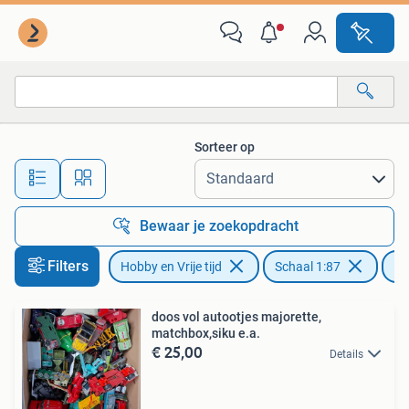
Modelauto's | 1:87
Sorteer op
Alle afstanden…
Bewaar je zoekopdracht
Filters
Hobby en Vrije tijd
Schaal 1:87
Ma
doos vol autootjes majorette,
matchbox,siku e.a.
€ 25,00
Details