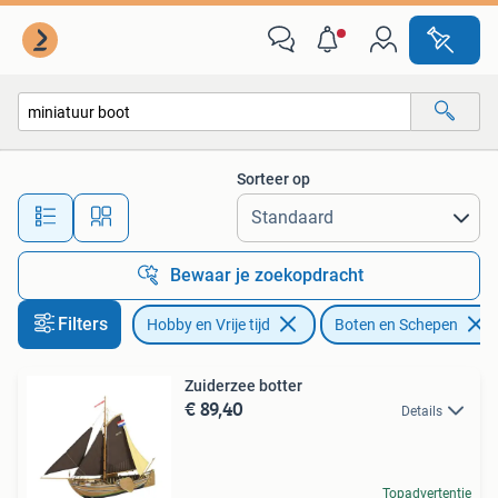
Modelbouw | Boten en Schepen
Sorteer op
Alle afstanden…
Bewaar je zoekopdracht
Filters
Hobby en Vrije tijd
Boten en Schepen
Zuiderzee botter
€ 89,40
Details
Topadvertentie