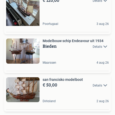
€ 120,00
Details
Poortugaal
3 aug 26
Modelbouw schip Endeavour uit 1934
Bieden
Details
Maarssen
4 aug 26
san francisko modelboot
€ 50,00
Details
Dirksland
2 aug 26