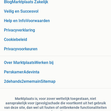
Blog
Marktplaats Zakelijk
Veilig en Succesvol
Help en Info
Voorwaarden
Privacyverklaring
Cookiebeleid
Privacyvoorkeuren
Over Marktplaats
Werken bij
Perskamer
Adevinta
2dehands
2ememain
Sitemap
Marktplaats is, voor zover wettelijk toegestaan, niet
aansprakelijk voor (gevolg)schade die voortkomt uit het gebruik
van deze site, dan wel uit fouten of ontbrekende functionaliteiten