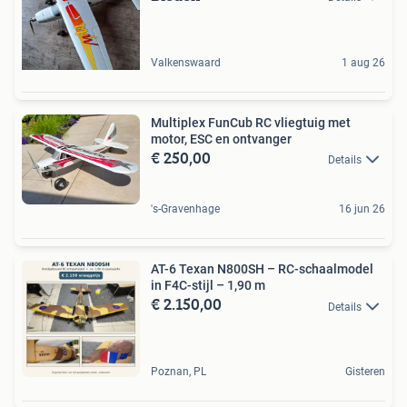
Valkenswaard
1 aug 26
Multiplex FunCub RC vliegtuig met
motor, ESC en ontvanger
€ 250,00
Details
's-Gravenhage
16 jun 26
AT-6 Texan N800SH – RC-schaalmodel
in F4C-stijl – 1,90 m
€ 2.150,00
Details
Poznan, PL
Gisteren