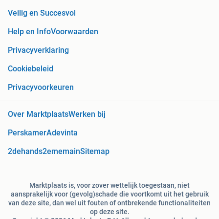
Veilig en Succesvol
Help en Info
Voorwaarden
Privacyverklaring
Cookiebeleid
Privacyvoorkeuren
Over Marktplaats
Werken bij
Perskamer
Adevinta
2dehands
2ememain
Sitemap
Marktplaats is, voor zover wettelijk toegestaan, niet
aansprakelijk voor (gevolg)schade die voortkomt uit het gebruik
van deze site, dan wel uit fouten of ontbrekende functionaliteiten
op deze site.