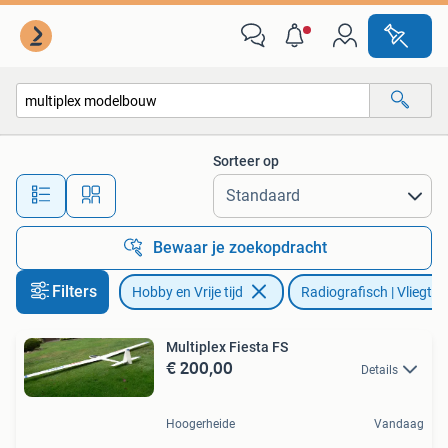
Modelbouw | Radiografisch | Vliegtuigen
Sorteer op
Alle afstanden…
Bewaar je zoekopdracht
Filters
Hobby en Vrije tijd
Radiografisch | Vliegtui
Multiplex Fiesta FS
€ 200,00
Details
Hoogerheide
Vandaag