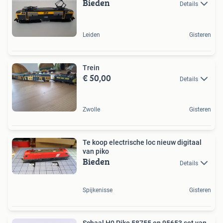
Bieden
Details
Leiden
Gisteren
Trein
€ 50,00
Details
Zwolle
Gisteren
Te koop electrische loc nieuw digitaal
van piko
Bieden
Details
Spijkenisse
Gisteren
Schaal H0 Piko 58755 en 95653 set van