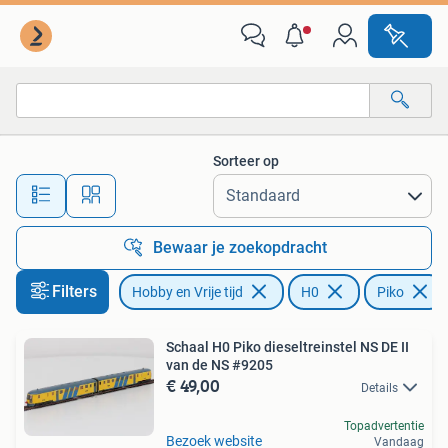
Modeltreinen | H0
Sorteer op
Alle afstanden…
Bewaar je zoekopdracht
Filters
Hobby en Vrije tijd
H0
Piko
Schaal H0 Piko dieseltreinstel NS DE II
van de NS #9205
€ 49,00
Details
Topadvertentie
Bezoek website
Vandaag