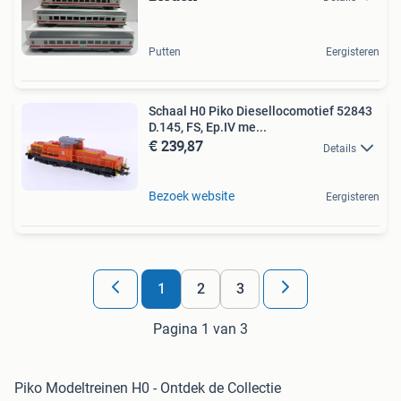
Putten
Eergisteren
Schaal H0 Piko Diesellocomotief 52843
D.145, FS, Ep.IV me...
€ 239,87
Details
Bezoek website
Eergisteren
1
2
3
Pagina 1 van 3
Piko Modeltreinen H0 - Ontdek de Collectie