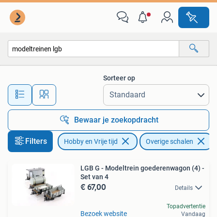
Modeltreinen | Overige schalen
Sorteer op
Alle afstanden…
Bewaar je zoekopdracht
Filters
Hobby en Vrije tijd
Overige schalen
V
LGB G - Modeltrein goederenwagon (4) -
Set van 4
€ 67,00
Details
Topadvertentie
Bezoek website
Vandaag