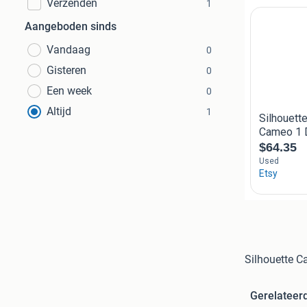
Verzenden
1
Aangeboden sinds
Vandaag
0
Gisteren
0
Een week
0
Altijd
1
Silhouette C
Gerelateer