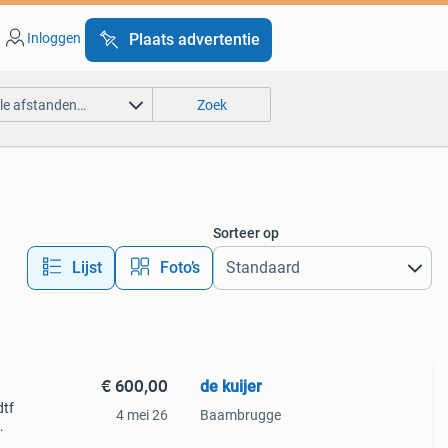
Inloggen
Plaats advertentie
lle afstanden…
Zoek
Sorteer op
Lijst
Foto’s
€ 600,00
de kuijer
dtf
4 mei 26
Baambrugge
rdt