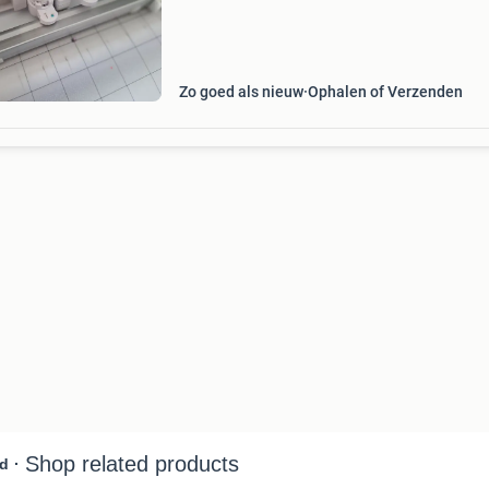
hij geleverd meerdere kleuren waaronder
metallic/fluor/me
Zo goed als nieuw
Ophalen of Verzenden