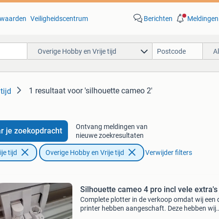
waarden
Veiligheidscentrum
Berichten
Meldingen
Overige Hobby en Vrije tijd
A
1 resultaat
voor 'silhouette cameo 2'
tijd
Ontvang meldingen van
r je zoekopdracht
nieuwe zoekresultaten
e tijd
Overige Hobby en Vrije tijd
Verwijder filters
Silhouette cameo 4 pro incl vele extra's
Complete plotter in de verkoop omdat wij een 
printer hebben aangeschaft. Deze hebben wij
amper gebruikt. Incl originele doos. Tevens wo