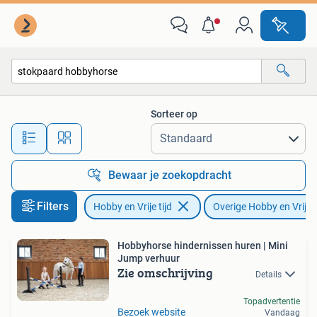
Overige Hobby en Vrije tijd
Sorteer op
Alle afstanden…
Bewaar je zoekopdracht
Filters
Hobby en Vrije tijd
Overige Hobby en Vrije t
Hobbyhorse hindernissen huren | Mini
Jump verhuur
Zie omschrijving
Details
Topadvertentie
Bezoek website
Vandaag