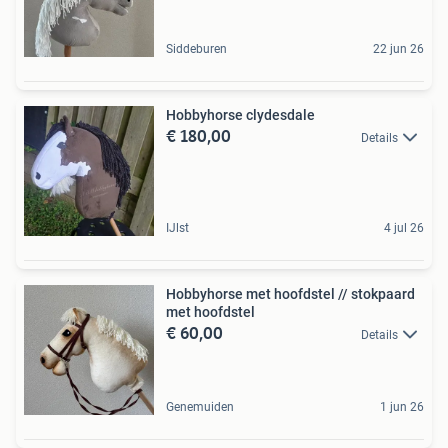
Siddeburen
22 jun 26
Hobbyhorse clydesdale
€ 180,00
Details
IJlst
4 jul 26
Hobbyhorse met hoofdstel // stokpaard
met hoofdstel
€ 60,00
Details
Genemuiden
1 jun 26