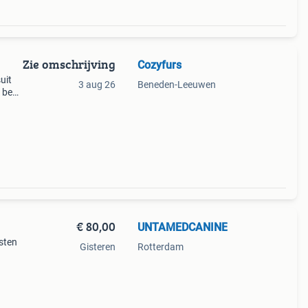
Zie omschrijving
Cozyfurs
uit
3 aug 26
Beneden-Leeuwen
k ben
it
rden.
€ 80,00
UNTAMEDCANINE
osten
Gisteren
Rotterdam