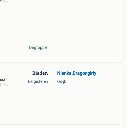
dcc.
oed
em
Dagtopper
Bieden
Nienke.Dragongirly
maar
Eergisteren
Odijk
eb en
jn
bben