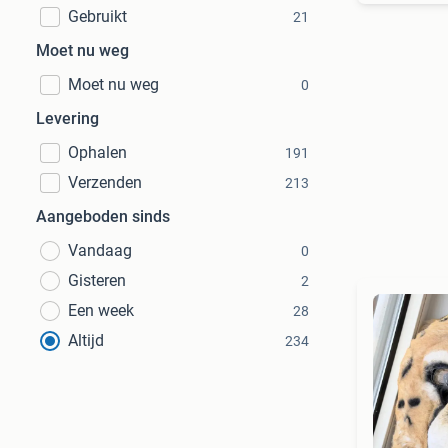
Gebruikt
21
Moet nu weg
Moet nu weg
0
Levering
Ophalen
191
Verzenden
213
Aangeboden sinds
Vandaag
0
Gisteren
2
Een week
28
Altijd
234