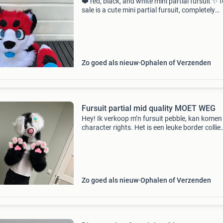
❤️ red, black, and white mini partial fursuit ✨ f
sale is a cute mini partial fursuit, completely
handmade! Includes: 🐾 head 🐾 pair of paws 
and mini tongue features: • bright blue eye
Zo goed als nieuw
Ophalen of Verzenden
Fursuit partial mid quality MOET WEG
Hey! Ik verkoop m’n fursuit pebble, kan komen
character rights. Het is een leuke border collie
fursuit. Heeft armsleeves, feetpaws, handpaws
en hoofd!!! Schoenmaat ongv maat 38 dm mij
maar a
Zo goed als nieuw
Ophalen of Verzenden