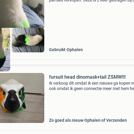
partials verkopen. Deze is 2 keer gedragen bij 
Geen schade aan de staart en de fur is nog g
als nieuw het heeft een sterke band om een ri
Gebruikt
Ophalen
fursuit head dinomask+tail ZSMW!!!
Ik verkoop dit omdat ik een nieuwe ga kopen 
ook omdat ik geen connectie meer met hem h
ik het zielig vind dat ie stof gaat happen op mi
kast terwel die een wel verdient huis moet he
wa
Zo goed als nieuw
Ophalen of Verzenden