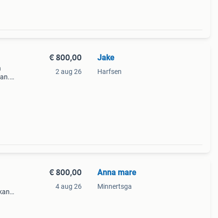
€ 800,00
Jake
n
2 aug 26
Harfsen
aan.
ts en
€ 800,00
Anna mare
4 aug 26
Minnertsga
 kan
n 58-