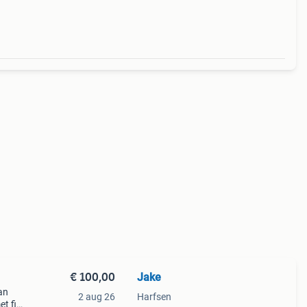
€ 100,00
Jake
an
2 aug 26
Harfsen
t filt