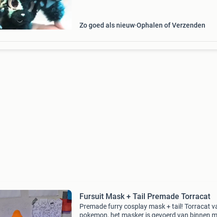
60+ cm
Zo goed als nieuw
Ophalen of Verzenden
Fursuit Mask + Tail Premade Torracat
Premade furry cosplay mask + tail! Torracat v
pokemon, het masker is gevoerd van binnen me