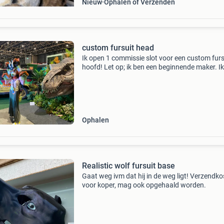
Nieuw
Ophalen of Verzenden
custom fursuit head
Ik open 1 commissie slot voor een custom furs
hoofd! Let op; ik ben een beginnende maker. I
geen professional en kan dus foutjes maken. D
gaat natuurlijk zoveel mogelijk voorkomen wo
Ik
Ophalen
Realistic wolf fursuit base
Gaat weg ivm dat hij in de weg ligt! Verzendk
voor koper, mag ook opgehaald worden.