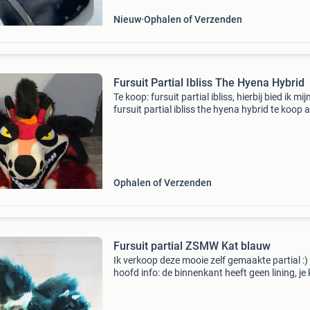
Nieuw
Ophalen of Verzenden
Fursuit Partial Ibliss The Hyena Hybrid
Te koop: fursuit partial ibliss, hierbij bied ik mij
fursuit partial ibliss the hyena hybrid te koop 
Fursuit wordt geleverd inclusief character righ
bestaat uit: - lined hq fursuit head. -
Ophalen of Verzenden
Fursuit partial ZSMW Kat blauw
Ik verkoop deze mooie zelf gemaakte partial :)
hoofd info: de binnenkant heeft geen lining, je
de grootte een beetje veranderen, maar is
waarschijnlijk iets te klein voor iemand met ee