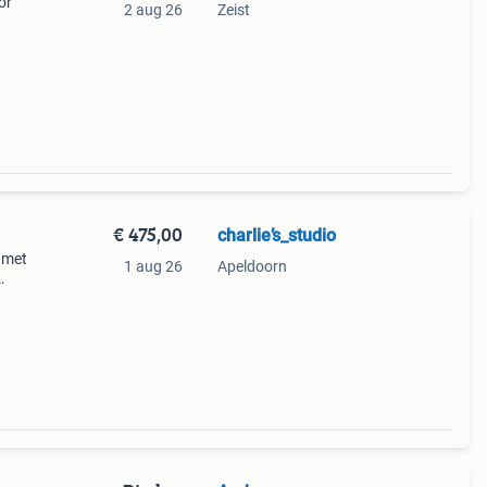
or
2 aug 26
Zeist
 tail
€ 475,00
charlie’s_studio
 met
1 aug 26
Apeldoorn
, tail