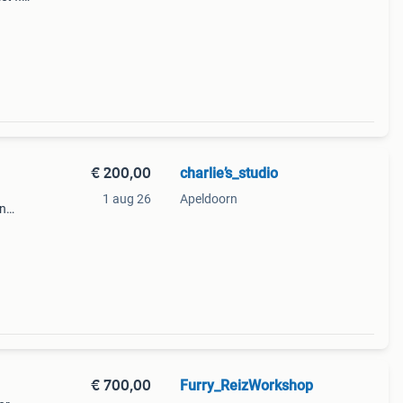
hema
€ 200,00
charlie’s_studio
1 aug 26
Apeldoorn
en
st
€ 700,00
Furry_ReizWorkshop