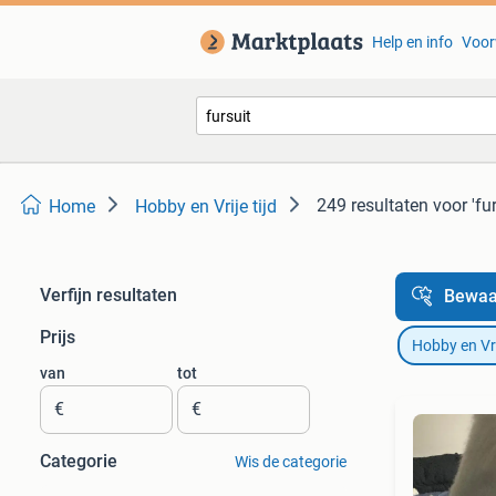
Help en info
Voor
249 resultaten
voor 'fur
Home
Hobby en Vrije tijd
Verfijn resultaten
Bewaa
Prijs
Hobby en Vrij
van
tot
€
€
Categorie
Wis de categorie