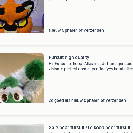
en de staart komt met een riem in pokemon t
vuur. De staart is gemaakt van hq fur en het
masker i
Nieuw
Ophalen of Verzenden
Fursuit high quality
Hi! Fursuit te koop! Alles met de hand genaaid
vision is perfect oren super floefyyy komt alle
met hoofd! Dm me maar als je vragen hebt lief
ophalen!
Zo goed als nieuw
Ophalen of Verzenden
Sale bear fursuit!/Te koop beer fursuit