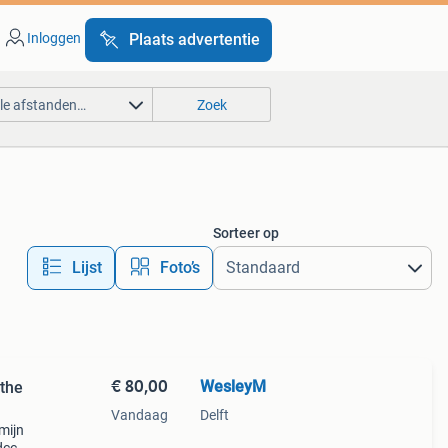
Inloggen
Plaats advertentie
lle afstanden…
Zoek
Sorteer op
Lijst
Foto’s
€ 80,00
WesleyM
 the
Vandaag
Delft
 mijn