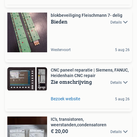
blokbeveiliging Fleischmann 7- delig
Bieden
Details
Westervoort
5 aug 26
CNC paneel reparatie | Siemens, FANUC,
Heidenhain CNC repair
Zie omschrijving
Details
Bezoek website
5 aug 26
IC's, transistoren,
weerstanden,condensatoren
€ 20,00
Details