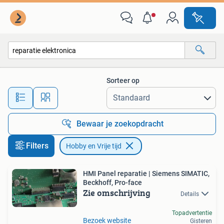
Hobby en Vrije tijd
Sorteer op
Alle afstanden…
Bewaar je zoekopdracht
Filters
Hobby en Vrije tijd
HMI Panel reparatie | Siemens SIMATIC,
Beckhoff, Pro-face
Zie omschrijving
Details
Topadvertentie
Bezoek website
Gisteren