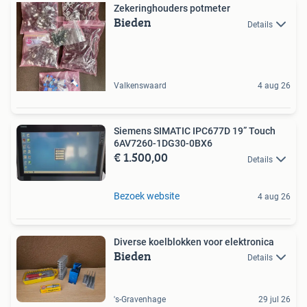
Zekeringhouders potmeter
Bieden
Details
Valkenswaard
4 aug 26
Siemens SIMATIC IPC677D 19” Touch
6AV7260-1DG30-0BX6
€ 1.500,00
Details
Bezoek website
4 aug 26
Diverse koelblokken voor elektronica
Bieden
Details
's-Gravenhage
29 jul 26