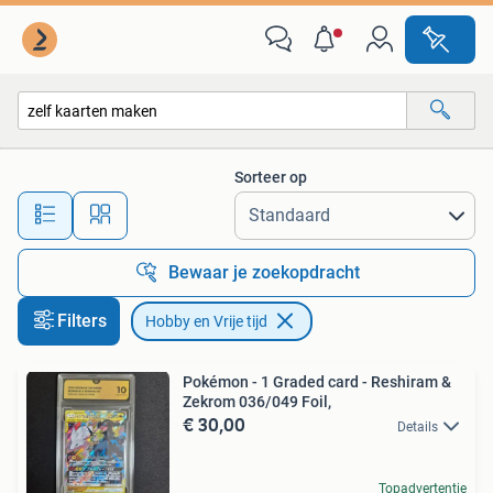
Hobby en Vrije tijd
Sorteer op
Alle afstanden…
Bewaar je zoekopdracht
Filters
Hobby en Vrije tijd
Pokémon - 1 Graded card - Reshiram &
Zekrom 036/049 Foil,
€ 30,00
Details
Topadvertentie