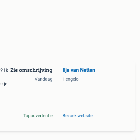
Zie omschrijving
Ilja van Netten
? Ik
Vandaag
Hengelo
r je
 ik ze
ca
Topadvertentie
Bezoek website