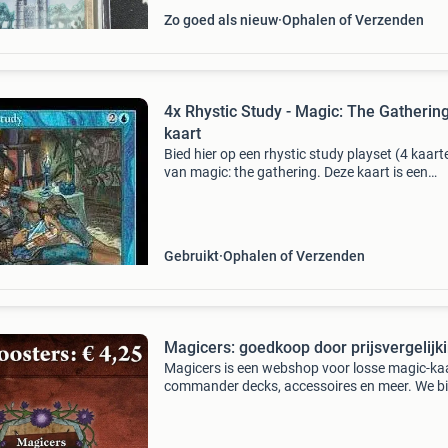
Zo goed als nieuw
Ophalen of Verzenden
4x Rhystic Study - Magic: The Gatherin
kaart
Bied hier op een rhystic study playset (4 kaart
van magic: the gathering. Deze kaart is een
enchantment en stelt je in staat een kaart te
trekken wanneer een tegenstander een spreuk
speelt, tenzij
Gebruikt
Ophalen of Verzenden
Magicers: goedkoop door prijsvergelijk
Magicers is een webshop voor losse magic-ka
commander decks, accessoires en meer. We b
naast scherpe prijzen voor losse kaarten nog
voordeel, namelijk: diverse play boosters voor
&euro