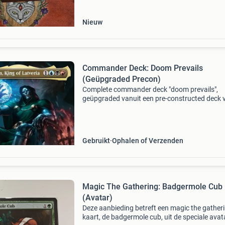
Nieuw
Commander Deck: Doom Prevails
(Geüpgraded Precon)
Complete commander deck "doom prevails",
geüpgraded vanuit een pre-constructed deck 
the command zone. De deckbox krijg je erbij. L
de printings van de kaarten kunnen afwijken v
Gebruikt
Ophalen of Verzenden
Magic The Gathering: Badgermole Cub
(Avatar)
Deze aanbieding betreft een magic the gather
kaart, de badgermole cub, uit de speciale avat