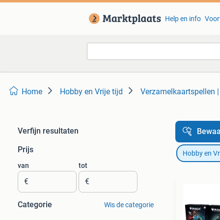
Help en info
Voor
Home
Hobby en Vrije tijd
Verzamelkaartspellen |
Verfijn resultaten
Bewaa
Prijs
Hobby en Vrij
van
tot
€
€
Categorie
Wis de categorie