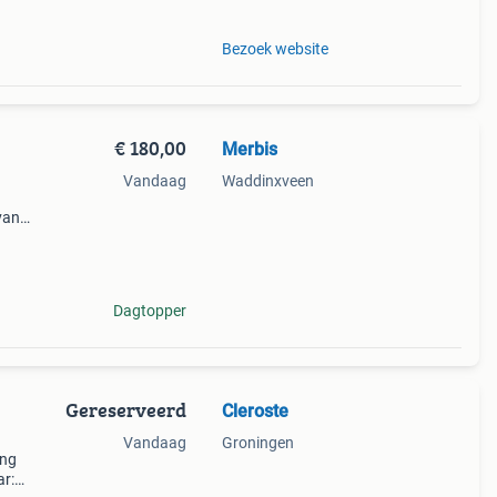
Bezoek website
€ 180,00
Merbis
Vandaag
Waddinxveen
van
et op:
an d
Dagtopper
Gereserveerd
Cleroste
Vandaag
Groningen
ing
ar: