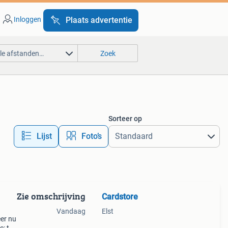
Inloggen
Plaats advertentie
lle afstanden…
Zoek
Sorteer op
Lijst
Foto’s
Zie omschrijving
Cardstore
Vandaag
Elst
eer nu