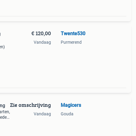
€ 120,00
Twente530
g
Vandaag
Purmerend
en)
Zie omschrijving
Magicers
ing
arten,
Vandaag
Gouda
ieden
 meer