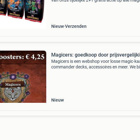
van onze tijdelijke 2+1 gratis actie op alle magi
gathering producten bij cardstore! Of je nu op
bent naar booster packs, booster boxes
Nieuw
Verzenden
Magicers: goedkoop door prijsvergelijk
Magicers is een webshop voor losse magic-ka
commander decks, accessoires en meer. We b
naast scherpe prijzen voor losse kaarten nog
voordeel, namelijk: diverse play boosters voor
&euro
Nieuw