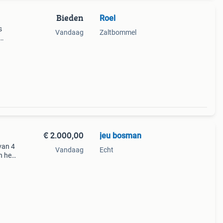
Bieden
Roel
s
Vandaag
Zaltbommel
€ 2.000,00
jeu bosman
van 4
Vandaag
Echt
n hele