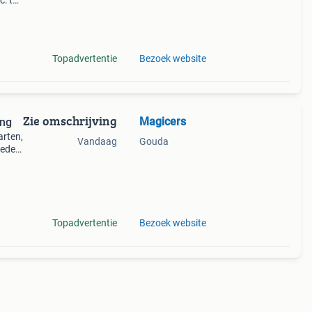
c: the
 zoek
Topadvertentie
Bezoek website
Zie omschrijving
Magicers
ing
arten,
Vandaag
Gouda
ieden
 meer
Topadvertentie
Bezoek website