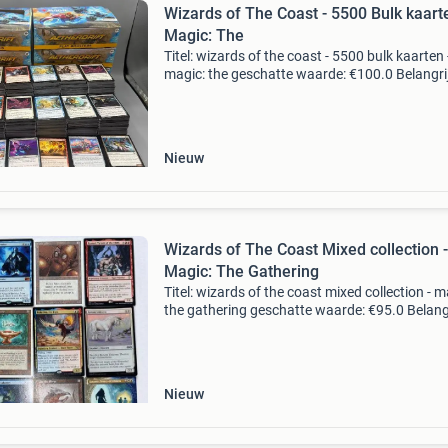
Wizards of The Coast - 5500 Bulk kaart
Magic: The
Titel: wizards of the coast - 5500 bulk kaarten 
magic: the geschatte waarde: €100.0 Belangrij
winnende biedingen zijn exclusief 9%
koperbescherming + €3 kavel beschrijving
aetherdrift -
Nieuw
Wizards of The Coast Mixed collection -
Magic: The Gathering
Titel: wizards of the coast mixed collection - m
the gathering geschatte waarde: €95.0 Belangr
winnende biedingen zijn exclusief 9%
koperbescherming + €3 kavel beschrijving on
Nieuw