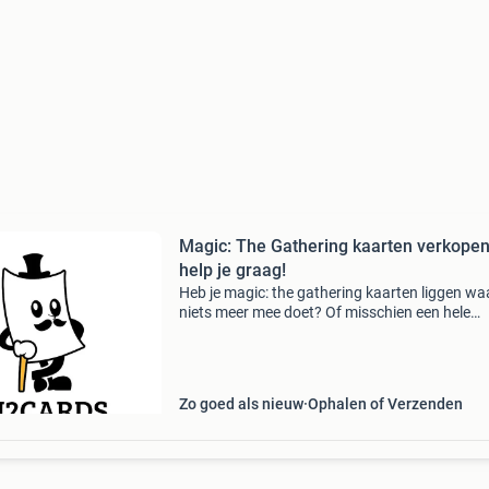
Magic: The Gathering kaarten verkopen
help je graag!
Heb je magic: the gathering kaarten liggen waa
niets meer mee doet? Of misschien een hele
collectie die al jaren in de kast staat? Dan koop
graag van je over! Ik ben ilja, eigenaar van in2
Zo goed als nieuw
Ophalen of Verzenden