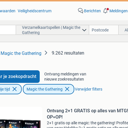
waarden
Veiligheidscentrum
Berichten
Meldingen
Verzamelkaartspellen | Magic the
A
Gathering
9.262 resultaten
 Magic the Gathering
Ontvang meldingen van
r je zoekopdracht
nieuwe zoekresultaten
e tijd
Magic the Gathering
Verwijder filters
Ontvang 2+1 GRATIS op alles van MTG!
OP=OP!
2+1 gratis op alle magic: the gathering! Profit