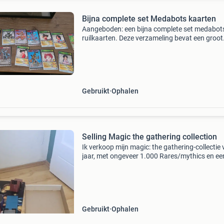
Bijna complete set Medabots kaarten
Aangeboden: een bijna complete set medabot
ruilkaarten. Deze verzameling bevat een groot
aantal unieke kaarten.
Gebruikt
Ophalen
Selling Magic the gathering collection
Ik verkoop mijn magic: the gathering-collectie 
jaar, met ongeveer 1.000 Rares/mythics en ee
doos met 4.000+ Commons en uncommons.
Versturen is niet mogelijk om schade aan de
kaarten te voo
Gebruikt
Ophalen