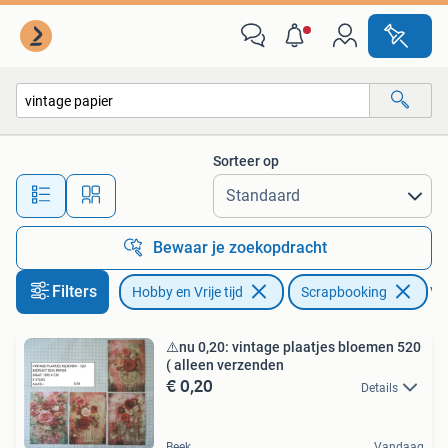
Scrapbooking
Sorteer op
Alle afstanden…
Bewaar je zoekopdracht
Filters
Hobby en Vrije tijd
Scrapbooking
Ver
⚠️nu 0,20: vintage plaatjes bloemen 520
( alleen verzenden
€ 0,20
Details
Beek
Vandaag