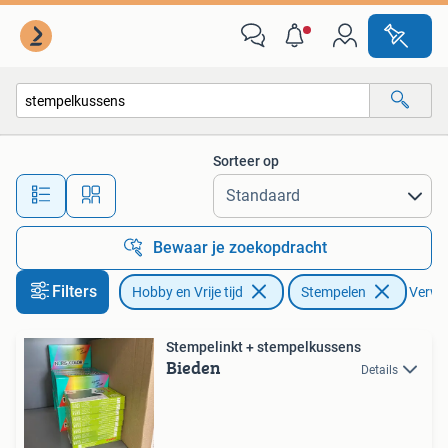
Stempelen
Sorteer op
Alle afstanden…
Bewaar je zoekopdracht
Filters
Hobby en Vrije tijd
Stempelen
Verwij
Stempelinkt + stempelkussens
Bieden
Details