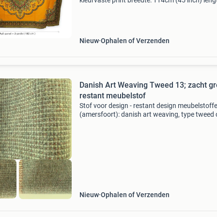
kleurvaste print breedte: 114cm (45 inch) leng
vanaf 1 yard (91cm) te koop. Te vermeerderen
yard (91cm). Dus als je bijv. 3 Yard (274cm) in
stuk
Nieuw
Ophalen of Verzenden
Danish Art Weaving Tweed 13; zacht gr
restant meubelstof
Stof voor design - restant design meubelstoff
(amersfoort): danish art weaving, type tweed 
kleur 13, zachtgroen met bruin en creme, pat
samenstelling van de stof: 100% wol bestemd 
meub
Nieuw
Ophalen of Verzenden