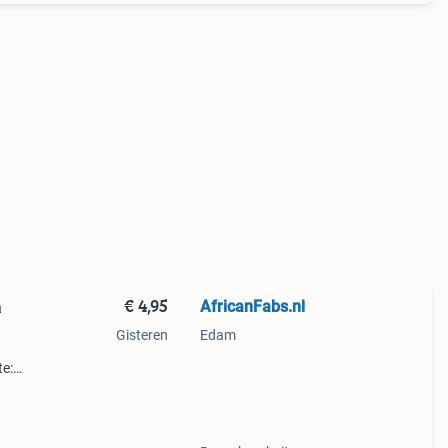
€ 4,95
AfricanFabs.nl
a
Gisteren
Edam
te:
 per
 één