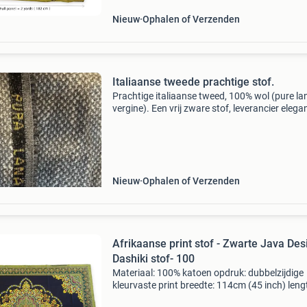
Nieuw
Ophalen of Verzenden
Italiaanse tweede prachtige stof.
Prachtige italiaanse tweed, 100% wol (pure la
vergine). Een vrij zware stof, leverancier elega
150 cm breed, +/- 3 mtr lengte. Kleur: wit/grijs
Nieuw
Ophalen of Verzenden
Afrikaanse print stof - Zwarte Java Des
Dashiki stof- 100
Materiaal: 100% katoen opdruk: dubbelzijdige
kleurvaste print breedte: 114cm (45 inch) leng
vanaf 1 yard (91cm) te koop. Te vermeerderen