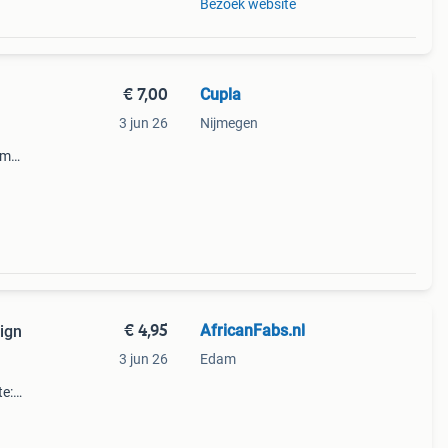
Bezoek website
€ 7,00
Cupla
3 jun 26
Nijmegen
cm
jk bij
€ 4,95
AfricanFabs.nl
sign
3 jun 26
Edam
te:
 per
 één