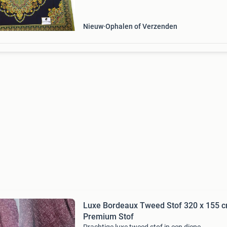
yard (91cm). Dus als je bijv. 3 Yard (274cm) in
stuk
Nieuw
Ophalen of Verzenden
Luxe Bordeaux Tweed Stof 320 x 155 c
Premium Stof