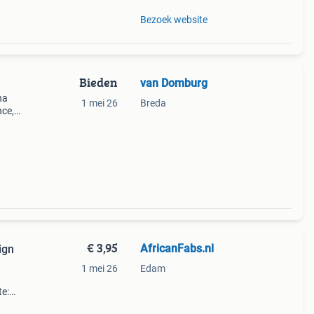
Bezoek website
Bieden
van Domburg
na
1 mei 26
Breda
nce,
€ 3,95
AfricanFabs.nl
ign
1 mei 26
Edam
te:
 per