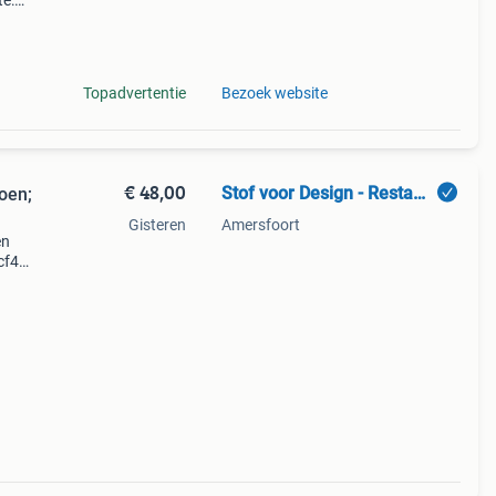
te:
 per
 één
Topadvertentie
Bezoek website
€ 48,00
Stof voor Design - Restant DM
oen;
Gisteren
Amersfoort
en
cf40,
roon
als