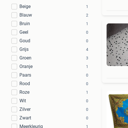
Beige
1
Blauw
2
Bruin
1
Geel
0
Goud
0
Grijs
4
Groen
3
Oranje
1
Paars
0
Rood
0
Roze
1
Wit
0
Zilver
0
Zwart
0
Meerkleurig
1