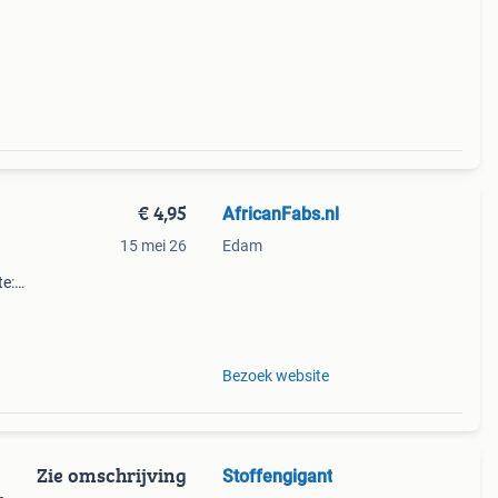
sstof
€ 4,95
AfricanFabs.nl
15 mei 26
Edam
te:
 per
 één
Bezoek website
Zie omschrijving
Stoffengigant