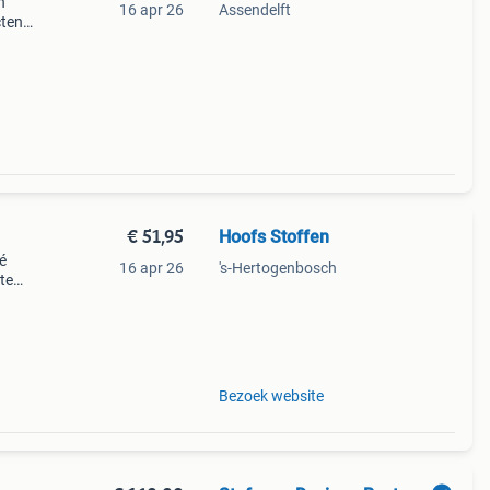
n
16 apr 26
Assendelft
cten.
forta
€ 51,95
Hoofs Stoffen
é
16 apr 26
's-Hertogenbosch
te
e mix
tstr
Bezoek website