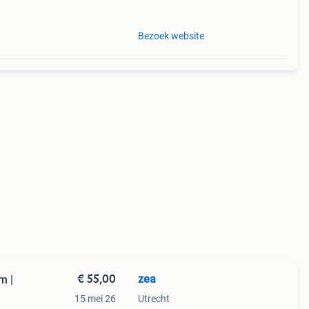
 één
Bezoek website
€ 55,00
zea
m |
15 mei 26
Utrecht