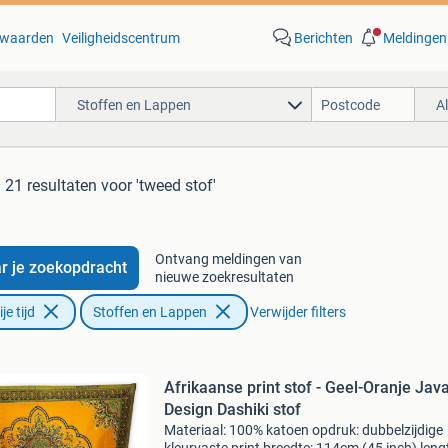
waarden
Veiligheidscentrum
Berichten
Meldingen
Stoffen en Lappen
A
21 resultaten
voor 'tweed stof'
Ontvang meldingen van
r je zoekopdracht
nieuwe zoekresultaten
e tijd
Stoffen en Lappen
Verwijder filters
Afrikaanse print stof - Geel-Oranje Jav
Design Dashiki stof
Materiaal: 100% katoen opdruk: dubbelzijdige