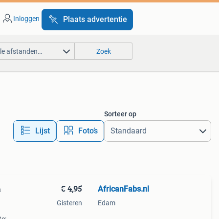
Inloggen
Plaats advertentie
lle afstanden…
Zoek
Sorteer op
Lijst
Foto’s
€ 4,95
AfricanFabs.nl
a
Gisteren
Edam