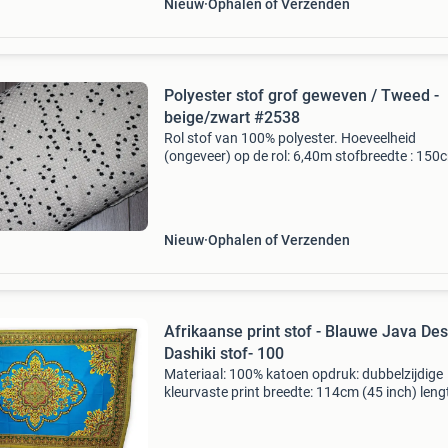
Nieuw
Ophalen of Verzenden
Polyester stof grof geweven / Tweed -
beige/zwart #2538
Rol stof van 100% polyester. Hoeveelheid
(ongeveer) op de rol: 6,40m stofbreedte : 150
vraagprijs = per meter. De stof is per meter
verkrijgbaar. Ik heb nog veel meer rollen stof, ki
mijn ande
Nieuw
Ophalen of Verzenden
Afrikaanse print stof - Blauwe Java De
Dashiki stof- 100
Materiaal: 100% katoen opdruk: dubbelzijdige
kleurvaste print breedte: 114cm (45 inch) leng
vanaf 1 yard (91cm) te koop. Te vermeerderen
yard (91cm). Dus als je bijv. 3 Yard (274cm) in
stuk