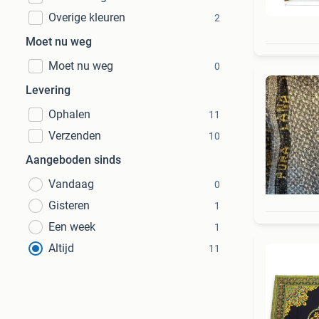
Overige kleuren
2
Moet nu weg
Moet nu weg
0
Levering
Ophalen
11
Verzenden
10
Aangeboden sinds
Vandaag
0
Gisteren
1
Een week
1
Altijd
11