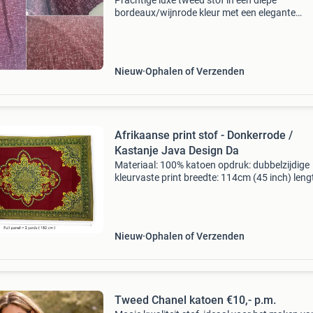
Prachtige luxe tweed stof in een diepe
bordeaux/wijnrode kleur met een elegante
structuur en luxe uitstraling. Stevige kwaliteit
die perfect is voor het maken van tijdloze
kledingstukken. • Afmet
Nieuw
Ophalen of Verzenden
Afrikaanse print stof - Donkerrode /
Kastanje Java Design Da
Materiaal: 100% katoen opdruk: dubbelzijdige
kleurvaste print breedte: 114cm (45 inch) leng
vanaf 1 yard (91cm) te koop. Te vermeerderen
yard (91cm). Dus als je bijv. 3 Yard (274cm) in
stuk
Nieuw
Ophalen of Verzenden
Tweed Chanel katoen €10,- p.m.