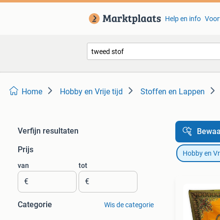
Help en info
Voor
Home
Hobby en Vrije tijd
Stoffen en Lappen
Verfijn resultaten
Bewaa
Prijs
Hobby en Vrij
van
tot
€
€
Categorie
Wis de categorie