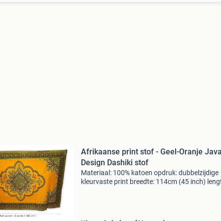
Afrikaanse print stof - Geel-Oranje Jav
Design Dashiki stof
Materiaal: 100% katoen opdruk: dubbelzijdige
kleurvaste print breedte: 114cm (45 inch) leng
vanaf 1 yard (91cm) te koop. Te vermeerderen
yard (91cm). Dus als je bijv. 3 Yard (274cm) in
stuk