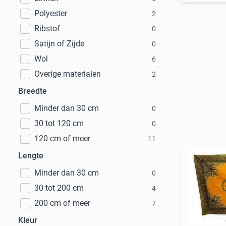
Polyester
2
Ribstof
0
Satijn of Zijde
0
Wol
6
Overige materialen
2
Breedte
Minder dan 30 cm
0
30 tot 120 cm
0
120 cm of meer
11
Lengte
Minder dan 30 cm
0
30 tot 200 cm
4
200 cm of meer
7
Kleur