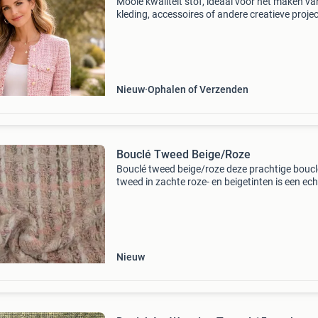
Mooie kwaliteit stof, ideaal voor het maken va
kleding, accessoires of andere creatieve proje
Afmetingen: lengte €10,- p.m. Breedte 170 cm
materiaal: 100% katoen de stof is soepel, com
Nieuw
Ophalen of Verzenden
Bouclé Tweed Beige/Roze
Bouclé tweed beige/roze deze prachtige boucl
tweed in zachte roze- en beigetinten is een ech
eyecatcher voor stijlvolle najaarsmode. De rijk
van wol, katoen en zijde zorgt voor een luxe ui
Nieuw