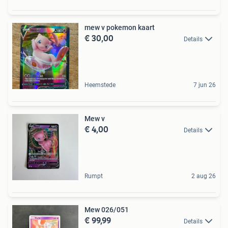
mew v pokemon kaart
€ 30,00
Details
Heemstede
7 jun 26
Mew v
€ 4,00
Details
Rumpt
2 aug 26
Mew 026/051
€ 99,99
Details