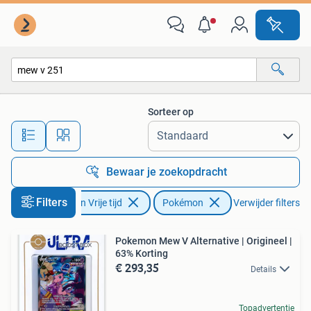
Verzamelkaartspellen | Pokémon
Sorteer op
Alle afstanden…
Bewaar je zoekopdracht
Filters
Hobby en Vrije tijd
Pokémon
Verwijder filters
Pokemon Mew V Alternative | Origineel |
63% Korting
€ 293,35
Details
Topadvertentie