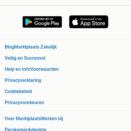
Blog
Marktplaats Zakelijk
Veilig en Succesvol
Help en Info
Voorwaarden
Privacyverklaring
Cookiebeleid
Privacyvoorkeuren
Over Marktplaats
Werken bij
Perskamer
Adevinta