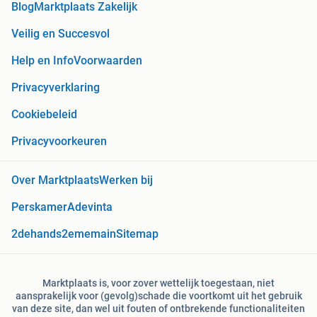
Blog
Marktplaats Zakelijk
Veilig en Succesvol
Help en Info
Voorwaarden
Privacyverklaring
Cookiebeleid
Privacyvoorkeuren
Over Marktplaats
Werken bij
Perskamer
Adevinta
2dehands
2ememain
Sitemap
Marktplaats is, voor zover wettelijk toegestaan, niet
aansprakelijk voor (gevolg)schade die voortkomt uit het gebruik
van deze site, dan wel uit fouten of ontbrekende functionaliteiten