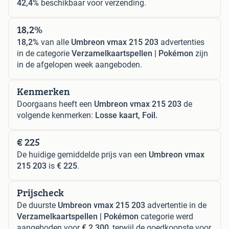
42,4%
beschikbaar voor verzending.
18,2%
18,2%
van alle
Umbreon vmax 215 203
advertenties
in de categorie
Verzamelkaartspellen | Pokémon
zijn
in de afgelopen week aangeboden.
Kenmerken
Doorgaans heeft een
Umbreon vmax 215 203
de
volgende kenmerken:
Losse kaart, Foil.
€ 225
De huidige gemiddelde prijs van een
Umbreon vmax
215 203
is
€ 225
.
Prijscheck
De duurste
Umbreon vmax 215 203
advertentie in de
Verzamelkaartspellen | Pokémon
categorie werd
aangeboden voor
€ 2.300
, terwijl de goedkoopste voor