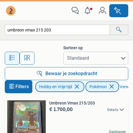
Verzamelkaartspellen | Pokémon
Sorteer op
Alle afstanden…
Bewaar je zoekopdracht
Filters
Hobby en Vrije tijd
Pokémon
Verwijd
Umbreon Vmax 215/203
€ 1.700,00
Details
Dagtopper