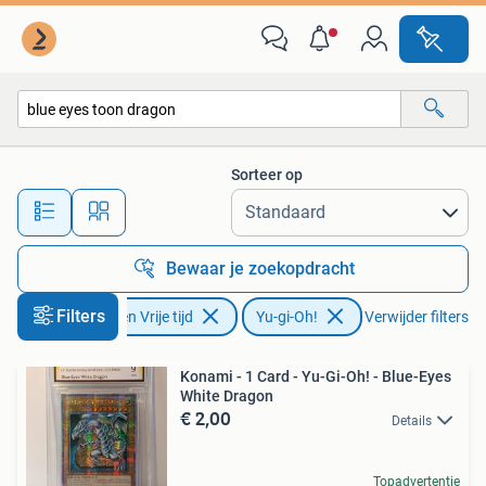
Verzamelkaartspellen | Yu-gi-Oh!
Sorteer op
Alle afstanden…
Bewaar je zoekopdracht
Filters
Hobby en Vrije tijd
Yu-gi-Oh!
Verwijder filters
Konami - 1 Card - Yu-Gi-Oh! - Blue-Eyes
White Dragon
€ 2,00
Details
Topadvertentie