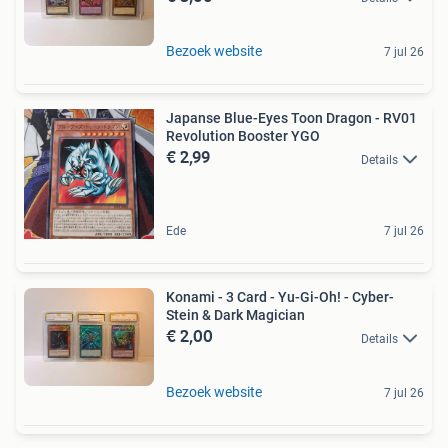
Bezoek website
7 jul 26
Japanse Blue-Eyes Toon Dragon - RV01
Revolution Booster YGO
€ 2,99
Details
Ede
7 jul 26
Konami - 3 Card - Yu-Gi-Oh! - Cyber-
Stein & Dark Magician
€ 2,00
Details
Bezoek website
7 jul 26