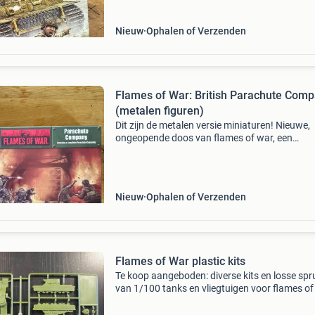
Nieuw
Ophalen of Verzenden
Flames of War: British Parachute Com
(metalen figuren)
Dit zijn de metalen versie miniaturen! Nieuwe,
ongeopende doos van flames of war, een
miniatuurspel uit de tweede wereldoorlog. Dez
bevat een complete britse parachute compan
106 figuren, in
Nieuw
Ophalen of Verzenden
Flames of War plastic kits
Te koop aangeboden: diverse kits en losse spr
van 1/100 tanks en vliegtuigen voor flames of
en soortgelijke ww2 spellen. Kits: messerschm
me262a & me163b (tamiya, nieuw in doos) - 1