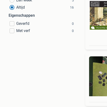
Een week
5
Altijd
16
Eigenschappen
Geverfd
0
Met verf
0