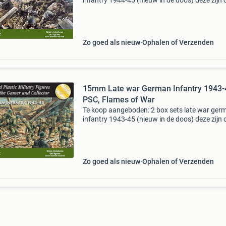
infantry 1944-45 (nieuw in de doos) deze zijn 
gebruiken voor flames of war eén set bevat 1
figuren: een mix van rifleman, bar, thompson,
smg&#39
Zo goed als nieuw
Ophalen of Verzenden
15mm Late war German Infantry 1943-
PSC, Flames of War
Te koop aangeboden: 2 box sets late war ger
infantry 1943-45 (nieuw in de doos) deze zijn 
gebruiken voor flames of war eén set bevat 1
figuren: 10 junior officieren/nco&#39;s 90 gr
Zo goed als nieuw
Ophalen of Verzenden