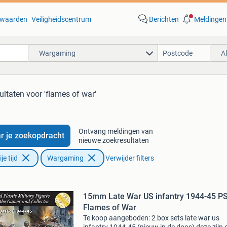
waarden
Veiligheidscentrum
Berichten
Meldingen
Wargaming
A
ultaten
voor 'flames of war'
Ontvang meldingen van
r je zoekopdracht
nieuwe zoekresultaten
e tijd
Wargaming
Verwijder filters
15mm Late War US infantry 1944-45 P
Flames of War
Te koop aangeboden: 2 box sets late war us