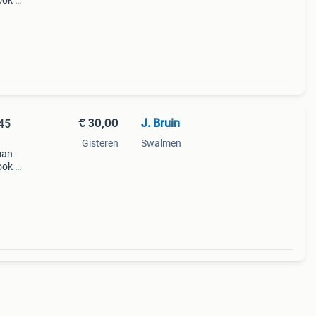
ook te
45
€ 30,00
J. Bruin
45
Gisteren
Swalmen
man
ook te
30
enad