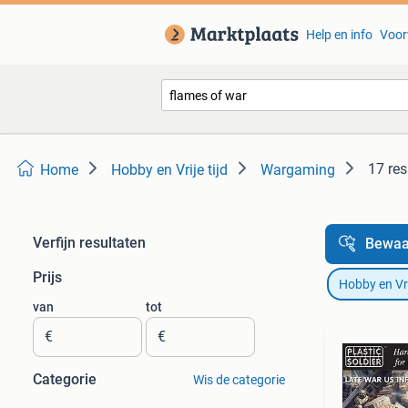
Help en info
Voor
17 res
Home
Hobby en Vrije tijd
Wargaming
Verfijn resultaten
Bewaa
Prijs
Hobby en Vrij
van
tot
€
€
Categorie
Wis de categorie