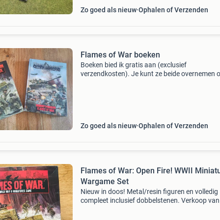
Zo goed als nieuw
Ophalen of Verzenden
Flames of War boeken
Boeken bied ik gratis aan (exclusief
verzendkosten). Je kunt ze beide overnemen o
van beide.
Zo goed als nieuw
Ophalen of Verzenden
Flames of War: Open Fire! WWII Miniat
Wargame Set
Nieuw in doos! Metal/resin figuren en volledig
compleet inclusief dobbelstenen. Verkoop van
&#39;flames of war: open fire!&#39; startset 
het populaire tweede wereldoorlog miniatuur 