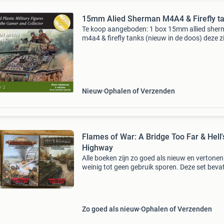
15mm Alied Sherman M4A4 & Firefly t
Te koop aangeboden: 1 box 15mm allied she
m4a4 & firefly tanks (nieuw in de doos) deze zi
ook te gebruiken voor flames of war eén set b
figuren: welke gemaakt kunnen worden als ee
m4a
Nieuw
Ophalen of Verzenden
Flames of War: A Bridge Too Far & Hell'
Highway
Alle boeken zijn zo goed als nieuw en vertonen
weinig tot geen gebruik sporen. Deze set beva
twee uitbreidingen voor het populaire miniatu
flames of war: &#39;a bridge too far&#39; en 
Zo goed als nieuw
Ophalen of Verzenden