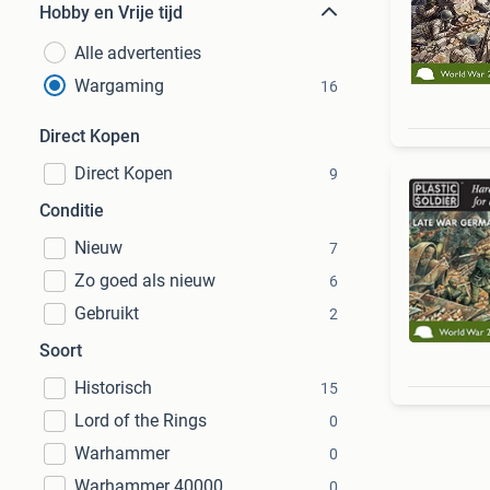
Hobby en Vrije tijd
Alle advertenties
Wargaming
16
Direct Kopen
Direct Kopen
9
Conditie
Nieuw
7
Zo goed als nieuw
6
Gebruikt
2
Soort
Historisch
15
Lord of the Rings
0
Warhammer
0
Warhammer 40000
0