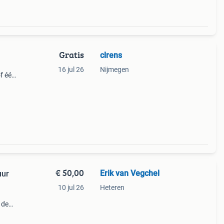
Gratis
clrens
16 jul 26
Nijmegen
f één
€ 50,00
Erik van Vegchel
uur
10 jul 26
Heteren
 de
voor
war