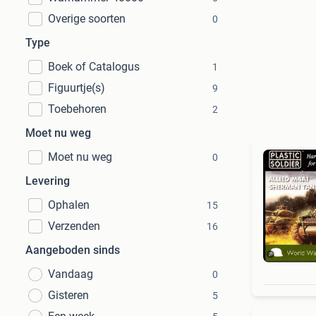
Overige soorten
0
Type
Boek of Catalogus
1
Figuurtje(s)
9
Toebehoren
2
Moet nu weg
Moet nu weg
0
Levering
Ophalen
15
Verzenden
16
Aangeboden sinds
Vandaag
0
Gisteren
5