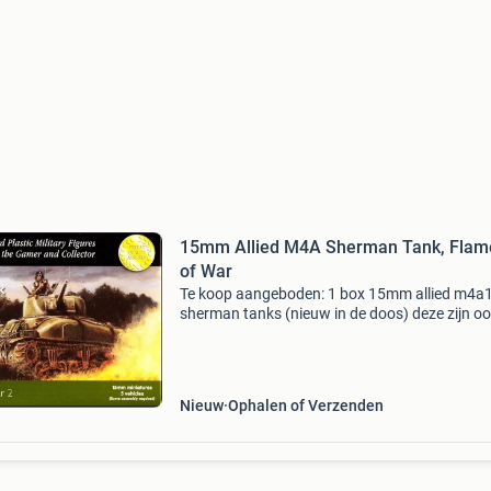
15mm Allied M4A Sherman Tank, Flam
of War
Te koop aangeboden: 1 box 15mm allied m4a
sherman tanks (nieuw in de doos) deze zijn oo
gebruiken voor flames of war eén set bevat 5
figuren: welke gemaakt kunnen worden als ee
m4a1 (met optie v
Nieuw
Ophalen of Verzenden