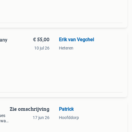
€ 55,00
Erik van Vegchel
pany
10 jul 26
Heteren
e set
y met
Zie omschrijving
Patrick
ues
17 jun 26
Hoofddorp
 war
itt
5 eur