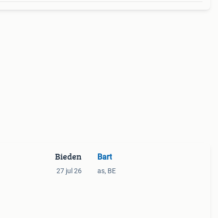
Bieden
Bart
27 jul 26
as, BE