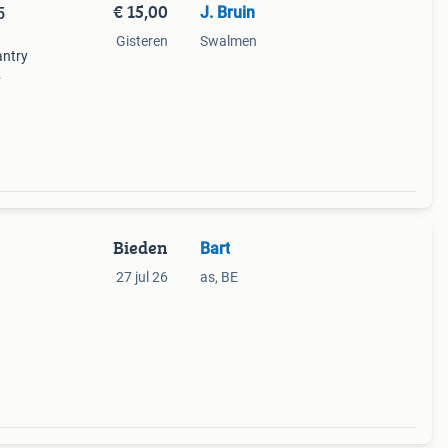
€ 15,00
J. Bruin
5
Gisteren
Swalmen
antry
4
Bieden
Bart
27 jul 26
as, BE