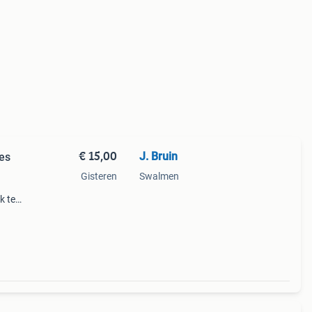
€ 15,00
J. Bruin
es
Gisteren
Swalmen
1
k te
n