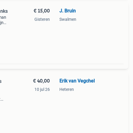
€ 15,00
J. Bruin
anks
rman
Gisteren
Swalmen
jn
evat 5
n
€ 40,00
Erik van Vegchel
s
10 jul 26
Heteren
t
urspel
&