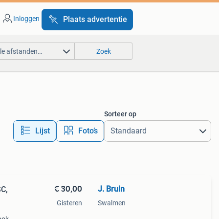
Inloggen
Plaats advertentie
lle afstanden…
Zoek
Sorteer op
Lijst
Foto’s
€ 30,00
J. Bruin
SC,
Gisteren
Swalmen