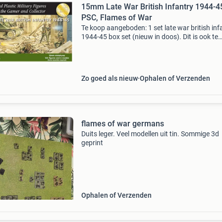
15mm Late War British Infantry 1944-4
PSC, Flames of War
Te koop aangeboden: 1 set late war british inf
1944-45 box set (nieuw in doos). Dit is ook te
gebruiken voor flames of war. De set bevat 14
figuren: 3 x 2 inc mortar teams 3 x piat teams
genoeg
Zo goed als nieuw
Ophalen of Verzenden
flames of war germans
Duits leger. Veel modellen uit tin. Sommige 3d
geprint
Ophalen of Verzenden