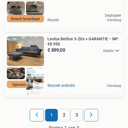
Dagtopper
Direct leverbaar
Rijswijk
Vandaag
Leolux Bellice 3-Zits + GARANTIE – NP:
€8.950
€ 899,00
Details
Opruimkorting
Bezoek website
Vandaag
1
2
3
Pagina 1 van 3