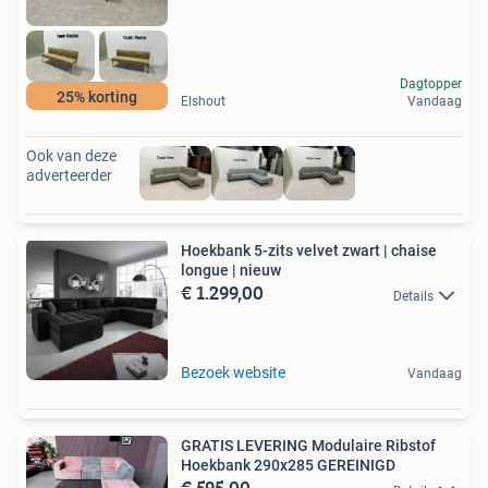
Dagtopper
25% korting
Elshout
Vandaag
Ook van deze
adverteerder
Hoekbank 5-zits velvet zwart | chaise
longue | nieuw
€ 1.299,00
Details
Bezoek website
Vandaag
GRATIS LEVERING Modulaire Ribstof
Hoekbank 290x285 GEREINIGD
€ 595,00