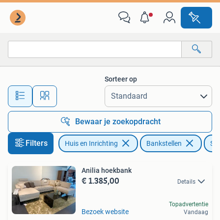
Banken | Bankstellen
Sorteer op
Alle afstanden…
Bewaar je zoekopdracht
Filters
Huis en Inrichting
Bankstellen
Sto
Anilia hoekbank
€ 1.385,00
Details
Topadvertentie
Bezoek website
Vandaag