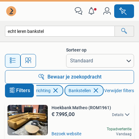
Banken | Bankstellen
Sorteer op
Alle afstanden…
Bewaar je zoekopdracht
Filters
Huis en Inrichting
Bankstellen
Verwijder filters
Hoekbank Matheo (ROM1961)
€ 7.995,00
Details
Topadvertentie
Bezoek website
Vandaag