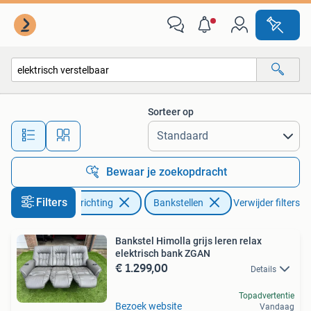
Banken | Bankstellen
Sorteer op
Alle afstanden…
Bewaar je zoekopdracht
Filters
Huis en Inrichting
Bankstellen
Verwijder filters
Bankstel Himolla grijs leren relax
elektrisch bank ZGAN
€ 1.299,00
Details
Topadvertentie
Bezoek website
Vandaag