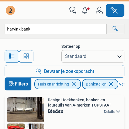
Banken | Bankstellen
Sorteer op
Alle afstanden…
Bewaar je zoekopdracht
Filters
Huis en Inrichting
Bankstellen
Verwij
Design Hoekbanken, banken en
fauteuils van A-merken TOPSTAAT
Bieden
Details