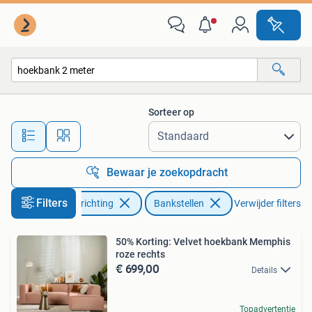
Banken | Bankstellen
Sorteer op
Alle afstanden…
Bewaar je zoekopdracht
Filters
Huis en Inrichting
Bankstellen
Verwijder filters
50% Korting: Velvet hoekbank Memphis
roze rechts
€ 699,00
Details
Topadvertentie