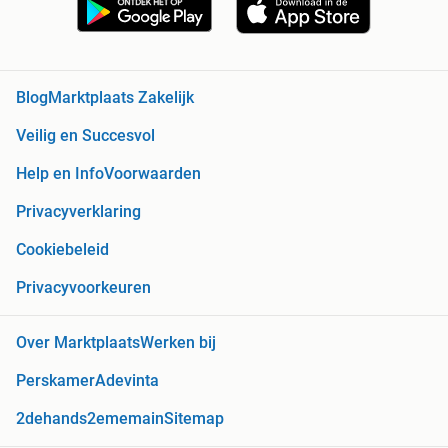
Blog
Marktplaats Zakelijk
Veilig en Succesvol
Help en Info
Voorwaarden
Privacyverklaring
Cookiebeleid
Privacyvoorkeuren
Over Marktplaats
Werken bij
Perskamer
Adevinta
2dehands
2ememain
Sitemap