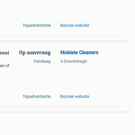
rden,
Topadvertentie
Bezoek website
Op aanvraag
Mobiele Cleaners
oneel
Vandaag
's-Gravenhage
en of
en.
rd!
Topadvertentie
Bezoek website