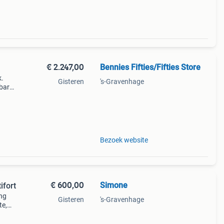
€ 2.247,00
Bennies Fifties/Fifties Store
k.
Gisteren
's-Gravenhage
 bar
.
Bezoek website
€ 600,00
Simone
ifort
ing
Gisteren
's-Gravenhage
te,
aat.