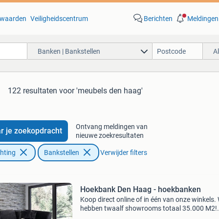
waarden
Veiligheidscentrum
Berichten
Meldingen
Banken | Bankstellen
A
122 resultaten
voor 'meubels den haag'
Ontvang meldingen van
r je zoekopdracht
nieuwe zoekresultaten
chting
Bankstellen
Verwijder filters
Hoekbank Den Haag - hoekbanken
Koop direct online of in één van onze winkels. 
hebben twaalf showrooms totaal 35.000 M2!
(Amersfoort, amsterdam, alphen aan den rijn,