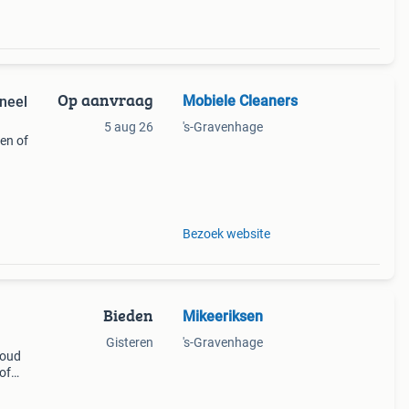
Op aanvraag
Mobiele Cleaners
oneel
5 aug 26
's-Gravenhage
en of
en.
rd!
Bezoek website
Bieden
Mikeeriksen
Gisteren
's-Gravenhage
 oud
of
 weg
alen