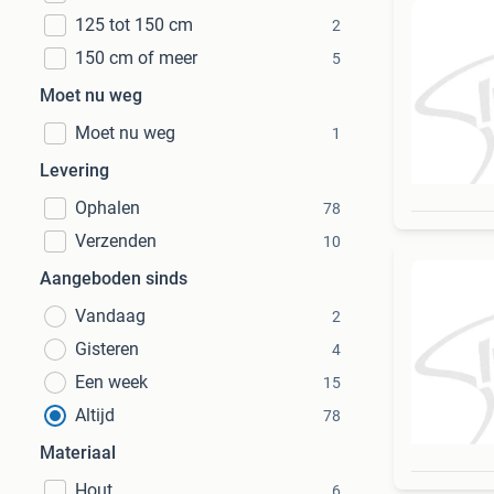
125 tot 150 cm
2
150 cm of meer
5
Moet nu weg
Moet nu weg
1
Levering
Ophalen
78
Verzenden
10
Aangeboden sinds
Vandaag
2
Gisteren
4
Een week
15
Altijd
78
Materiaal
Hout
6