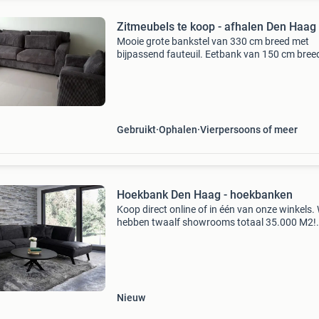
Zitmeubels te koop - afhalen Den Haag
Mooie grote bankstel van 330 cm breed met
bijpassend fauteuil. Eetbank van 150 cm bree
eetstoelen in zelfde stof. Ideaal voor een ruim
woonkamer en eetkamer. Afhalen in den haag
uiterlijk 19 au
Gebruikt
Ophalen
Vierpersoons of meer
Hoekbank Den Haag - hoekbanken
Koop direct online of in één van onze winkels. 
hebben twaalf showrooms totaal 35.000 M2!
(Amersfoort, amsterdam, alphen aan den rijn,
apeldoorn, delft, eindhoven, enschede, leeuwa
roosendaal,
Nieuw