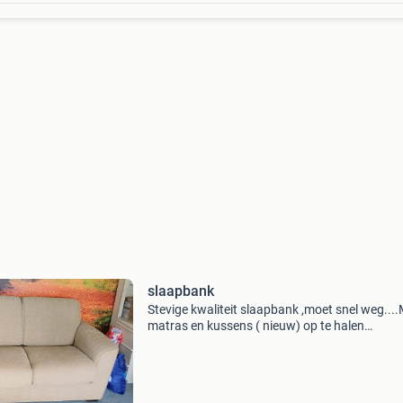
slaapbank
Stevige kwaliteit slaapbank ,moet snel weg...
matras en kussens ( nieuw) op te halen
stieltjesstraat denhaag ( lift aanwezig)