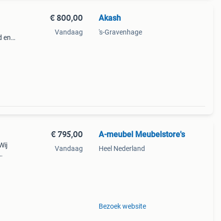
€ 800,00
Akash
Vandaag
's-Gravenhage
d en 3
e
€ 795,00
A-meubel Meubelstore's
Wij
Vandaag
Heel Nederland
rden,
Bezoek website