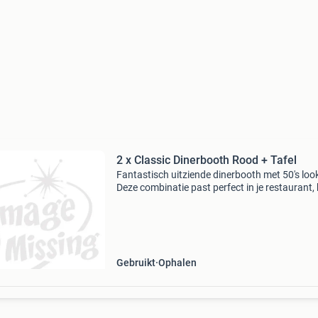
2 x Classic Dinerbooth Rood + Tafel
Fantastisch uitziende dinerbooth met 50's loo
Deze combinatie past perfect in je restaurant,
of gewoon thuis. Maten: tafel - 120x76x75 cm
booth - 93x120x59 cm. 8 Kleuren beschikbaar
Voor me
Gebruikt
Ophalen