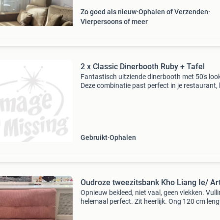
in den
Zo goed als nieuw
Ophalen of Verzenden
Vierpersoons of meer
2 x Classic Dinerbooth Ruby + Tafel
Fantastisch uitziende dinerbooth met 50's loo
Deze combinatie past perfect in je restaurant,
of gewoon thuis. Maten: tafel - 120x76x75 cm
booth - 93x120x59 cm. 8 Kleuren beschikbaar
Voor me
Gebruikt
Ophalen
Oudroze tweezitsbank Kho Liang Ie/ Art
Opnieuw bekleed, niet vaal, geen vlekken. Vull
helemaal perfect. Zit heerlijk. Ong 120 cm leng
breedte ong 80 cm. Onderstel in zeer goede st
Ophalen in den haag.