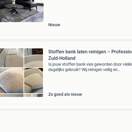
apeldoorn, delft, eindhoven, enschede, leeuwa
roosendaal,
Nieuw
Stoffen bank laten reinigen – Professi
Zuid-Holland
Is jouw stoffen bank vies geworden door vlekk
dagelijks gebruik? Wij reinigen veilig en
professioneel zonder je meubels te beschadig
Meer dan 150.000 Meubelreinigingen uitgevoe
381+ Google
Zo goed als nieuw