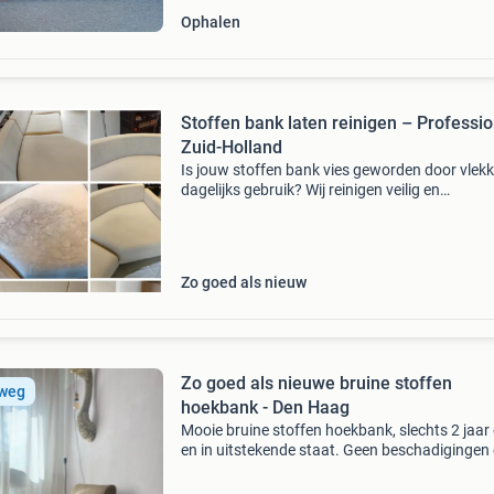
Ophalen
Stoffen bank laten reinigen – Professi
Zuid-Holland
Is jouw stoffen bank vies geworden door vlekk
dagelijks gebruik? Wij reinigen veilig en
professioneel zonder je meubels te beschadig
Meer dan 150.000 Meubelreinigingen uitgevoe
381+ Google
Zo goed als nieuw
Zo goed als nieuwe bruine stoffen
 weg
hoekbank - Den Haag
Mooie bruine stoffen hoekbank, slechts 2 jaar
en in uitstekende staat. Geen beschadigingen 
vlekken, altijd netjes onderhouden. Moet snel
vanwege de komst van een nieuwe bank. Oph