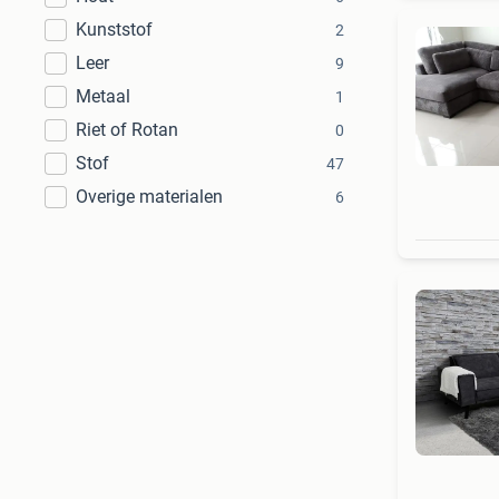
Kunststof
2
Leer
9
Metaal
1
Riet of Rotan
0
Stof
47
Overige materialen
6