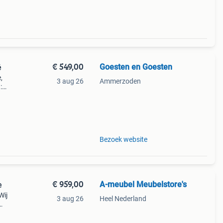
€ 549,00
Goesten en Goesten
é
,
3 aug 26
Ammerzoden
:
e
p onz
Bezoek website
€ 959,00
A-meubel Meubelstore's
e
Wij
3 aug 26
Heel Nederland
rden,