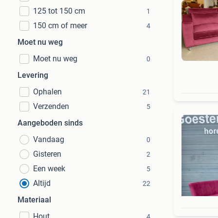
125 tot 150 cm
1
150 cm of meer
4
Moet nu weg
Moet nu weg
0
Levering
Ophalen
21
Verzenden
5
Aangeboden sinds
Vandaag
0
Gisteren
2
Een week
5
Altijd
22
Materiaal
Hout
4