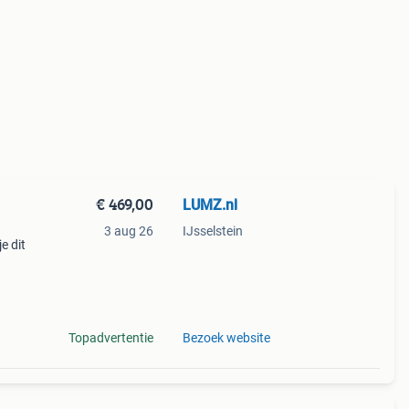
€ 469,00
LUMZ.nl
3 aug 26
IJsselstein
e dit
: 64
en 2-
Topadvertentie
Bezoek website