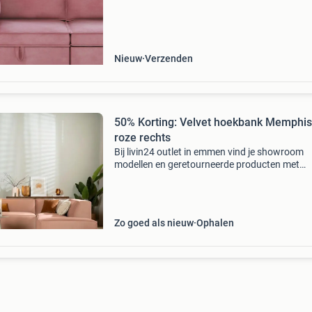
biedt deze bank genoeg opbergruimte om alle
georganiseerd t
Nieuw
Verzenden
50% Korting: Velvet hoekbank Memphis
roze rechts
Bij livin24 outlet in emmen vind je showroom
modellen en geretourneerde producten met
kortingen tot 50% van de originele prijs. Het ka
dat sommige producten hele lichte schades
bevatten, maar wi
Zo goed als nieuw
Ophalen