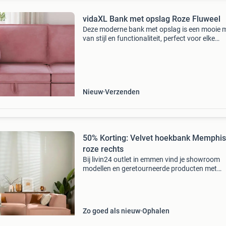
vidaXL Bank met opslag Roze Fluweel
Deze moderne bank met opslag is een mooie 
van stijl en functionaliteit, perfect voor elke
woonkamer. Eenvoudig en praktisch in ontwer
biedt deze bank genoeg opbergruimte om alle
georganiseerd t
Nieuw
Verzenden
50% Korting: Velvet hoekbank Memphis
roze rechts
Bij livin24 outlet in emmen vind je showroom
modellen en geretourneerde producten met
kortingen tot 50% van de originele prijs. Het ka
dat sommige producten hele lichte schades
bevatten, maar wi
Zo goed als nieuw
Ophalen