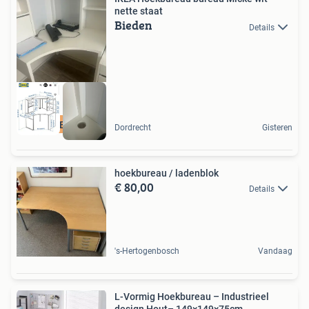
nette staat
Bieden
Details
IKEA HOEKBUREAU
Dordrecht
Gisteren
hoekbureau / ladenblok
€ 80,00
Details
's-Hertogenbosch
Vandaag
L-Vormig Hoekbureau – Industrieel
design Hout– 149×149×75cm