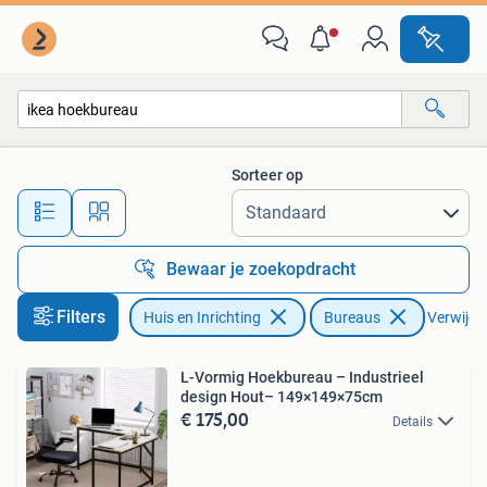
Bureaus
Sorteer op
Alle afstanden…
Bewaar je zoekopdracht
Filters
Huis en Inrichting
Bureaus
Verwijder
L-Vormig Hoekbureau – Industrieel
design Hout– 149×149×75cm
€ 175,00
Details