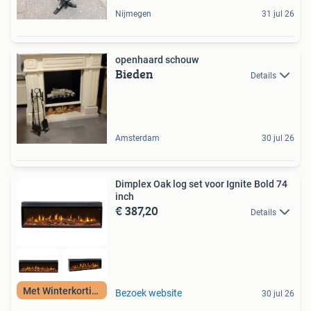
Nijmegen
31 jul 26
openhaard schouw
Bieden
Details
Amsterdam
30 jul 26
Dimplex Oak log set voor Ignite Bold 74
inch
€ 387,20
Details
Met Winterkorting
Bezoek website
30 jul 26