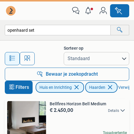
Haarden
Sorteer op
Alle afstanden…
Bewaar je zoekopdracht
Filters
Huis en Inrichting
Haarden
Verwijder
Bellfires Horizon Bell Medium
€ 2.450,00
Details
Topadvertentie