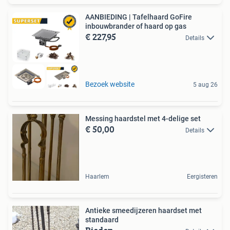
AANBIEDING | Tafelhaard GoFire
inbouwbrander of haard op gas
€ 227,95
Details
Bezoek website
5 aug 26
Messing haardstel met 4-delige set
€ 50,00
Details
Haarlem
Eergisteren
Antieke smeedijzeren haardset met
standaard