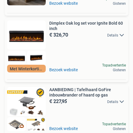
Bezoek website
Gisteren
Dimplex Oak log set voor Ignite Bold 60
inch
€ 326,70
Details
Topadvertentie
Met Winterkorting
Bezoek website
Gisteren
AANBIEDING | Tafelhaard GoFire
inbouwbrander of haard op gas
€ 227,95
Details
Topadvertentie
Bezoek website
Gisteren