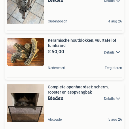
Details
Oudenbosch
4 aug 26
Keramische houtblokken, vuurtafel of
tuinhaard
€ 50,00
Details
Nederweert
Eergisteren
Complete openhaardset: scherm,
rooster en asopvangbak
Bieden
Details
Abcoude
5 aug 26