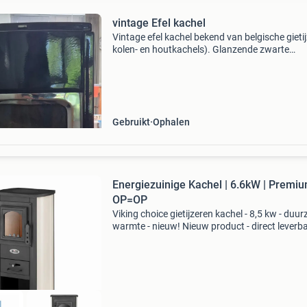
vintage Efel kachel
Vintage efel kachel bekend van belgische gieti
kolen- en houtkachels). Glanzende zwarte
afwerking, retro efel-logo in reliëf op de voorzi
een chroomkleurig front.
Gebruikt
Ophalen
Energiezuinige Kachel | 6.6kW | Premiu
OP=OP
Viking choice gietijzeren kachel - 8,5 kw - duu
warmte - nieuw! Nieuw product - direct leverb
uit voorraad. Maximaal verwarmingsvermogen
kw (ca. 85 M2) duurzame constructie: gietijzer,