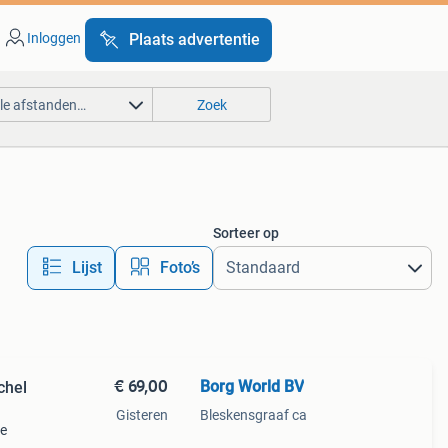
Inloggen
Plaats advertentie
lle afstanden…
Zoek
Sorteer op
Lijst
Foto’s
€ 69,00
Borg World BV
chel
Gisteren
Bleskensgraaf ca
de