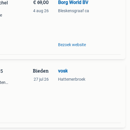
€ 69,00
Borg World BV
chel
4 aug 26
Bleskensgraaf ca
de
dt dit
armte
Bezoek website
Bieden
vosk
15
27 jul 26
Hattemerbroek
eten