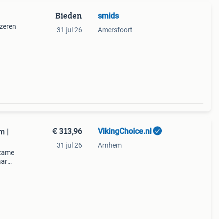
Bieden
smids
jzeren
31 jul 26
Amersfoort
jde en
€ 313,96
VikingChoice.nl
m |
31 jul 26
Arnhem
rzame
aar
: 8,5
 st