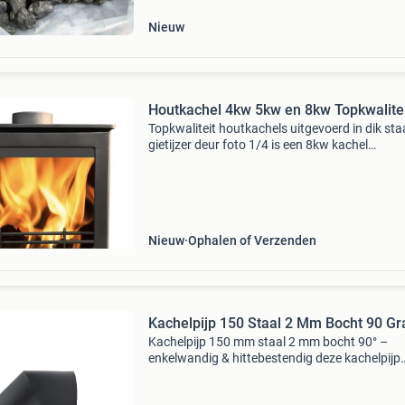
Nieuw
Houtkachel 4kw 5kw en 8kw Topkwalitei
Topkwaliteit houtkachels uitgevoerd in dik sta
gietijzer deur foto 1/4 is een 8kw kachel
specificatie:8kw afmetingen: 490w*362d*530
vermogen: 8 kw rendement: 79.20% Gewicht: 
Kg boven en ach
Nieuw
Ophalen of Verzenden
Kachelpijp 150 Staal 2 Mm Bocht 90 G
Kachelpijp 150 mm staal 2 mm bocht 90° –
enkelwandig & hittebestendig deze kachelpijp
bocht 90 graden 150 mm staal 2 mm is een
robuust en duurzaam onderdeel voor uw