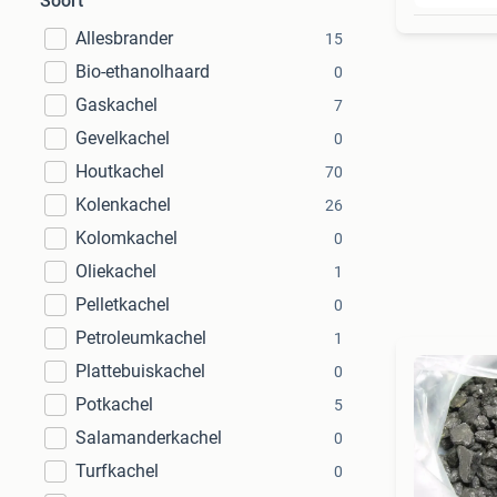
Soort
Allesbrander
15
Bio-ethanolhaard
0
Gaskachel
7
Gevelkachel
0
Houtkachel
70
Kolenkachel
26
Kolomkachel
0
Oliekachel
1
Pelletkachel
0
Petroleumkachel
1
Plattebuiskachel
0
Potkachel
5
Salamanderkachel
0
Turfkachel
0