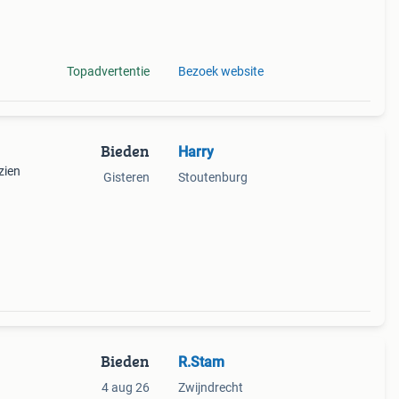
Topadvertentie
Bezoek website
Bieden
Harry
zien
Gisteren
Stoutenburg
er
. De
Bieden
R.Stam
4 aug 26
Zwijndrecht