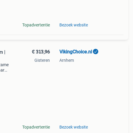
dt dit
armte
Topadvertentie
Bezoek website
€ 313,96
VikingChoice.nl
m |
Gisteren
Arnhem
rzame
aar
: 8,5
 st
Topadvertentie
Bezoek website