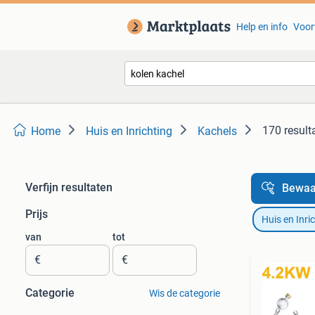
Help en info
Voor
170 result
Home
Huis en Inrichting
Kachels
Verfijn resultaten
Bewaa
Prijs
Huis en Inri
van
tot
€
€
Categorie
Wis de categorie