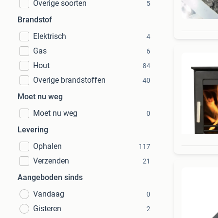
Overige soorten
5
Brandstof
Elektrisch
4
Gas
6
Hout
84
Overige brandstoffen
40
Moet nu weg
Moet nu weg
0
Levering
Ophalen
117
Verzenden
21
Aangeboden sinds
Vandaag
0
Gisteren
2