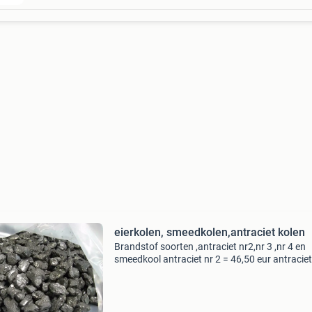
eierkolen, smeedkolen,antraciet kolen
Brandstof soorten ,antraciet nr2,nr 3 ,nr 4 en
smeedkool antraciet nr 2 = 46,50 eur antraciet
= 46,50 eur antraciet nr 4 = 44,25 eur zijn verp
zakken van een halve mud ( 50 liter) gewicht p