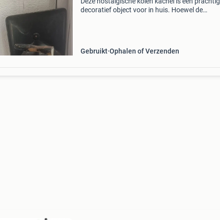
Deze nostalgische kolen kachel is een prachtig
decoratief object voor in huis. Hoewel de
functionaliteit als kachel niet gegarandeerd k
worden, voegt hij zeker sfeer en karakter toe 
elke kamer.
Gebruikt
Ophalen of Verzenden