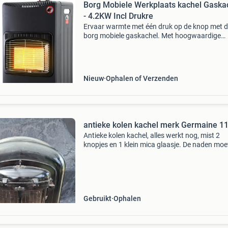
Borg Mobiele Werkplaats kachel Gaska
- 4.2KW Incl Drukre
Ervaar warmte met één druk op de knop met 
borg mobiele gaskachel. Met hoogwaardige
keramische platen en flexibele bedrijfsmodi bie
innovatieve verwarmingssysteem efficiënte w
en veelzijd
Nieuw
Ophalen of Verzenden
antieke kolen kachel merk Germaine 1
Antieke kolen kachel, alles werkt nog, mist 2
knopjes en 1 klein mica glaasje. De naden mo
wel gekit worden.
Gebruikt
Ophalen