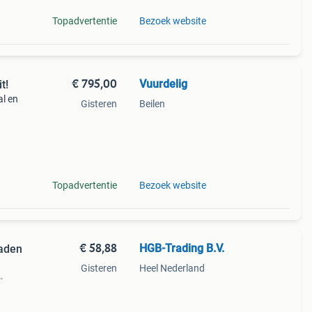
Topadvertentie
Bezoek website
€ 795,00
Vuurdelig
t!
al en
Gisteren
Beilen
h
90.5
Topadvertentie
Bezoek website
€ 58,88
HGB-Trading B.V.
raden
Gisteren
Heel Nederland