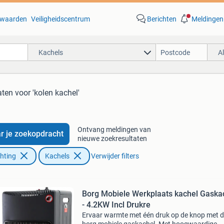
waarden
Veiligheidscentrum
Berichten
Meldingen
Kachels
A
aten
voor 'kolen kachel'
Ontvang meldingen van
r je zoekopdracht
nieuwe zoekresultaten
chting
Kachels
Verwijder filters
Borg Mobiele Werkplaats kachel Gaska
- 4.2KW Incl Drukre
Ervaar warmte met één druk op de knop met 