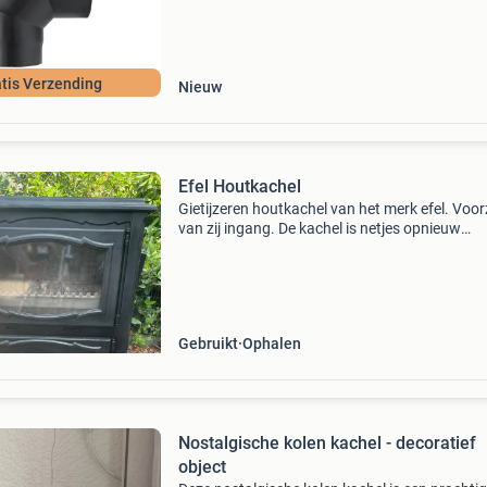
rookgasafvoer. De bocht is gema
tis Verzending
Nieuw
Efel Houtkachel
Gietijzeren houtkachel van het merk efel. Voor
van zij ingang. De kachel is netjes opnieuw
gespoten. Wordt geleverd met een kolen bunk
waarmee die kachel ook met kolen is te stoken
kachel is
Gebruikt
Ophalen
Nostalgische kolen kachel - decoratief
object