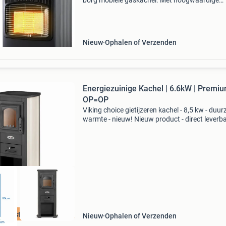
borg mobiele gaskachel. Met hoogwaardige
keramische platen en flexibele bedrijfsmodi bie
innovatieve verwarmingssysteem efficiënte w
en veelzijd
Nieuw
Ophalen of Verzenden
Energiezuinige Kachel | 6.6kW | Premiu
OP=OP
Viking choice gietijzeren kachel - 8,5 kw - duu
warmte - nieuw! Nieuw product - direct leverb
uit voorraad. Maximaal verwarmingsvermogen
kw (ca. 85 M2) duurzame constructie: gietijzer,
e beste prijs
Nieuw
Ophalen of Verzenden