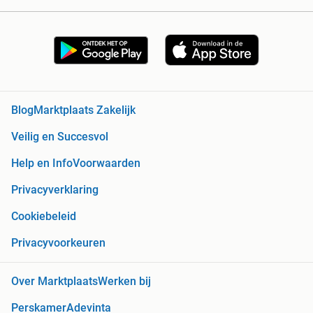
Blog
Marktplaats Zakelijk
Veilig en Succesvol
Help en Info
Voorwaarden
Privacyverklaring
Cookiebeleid
Privacyvoorkeuren
Over Marktplaats
Werken bij
Perskamer
Adevinta