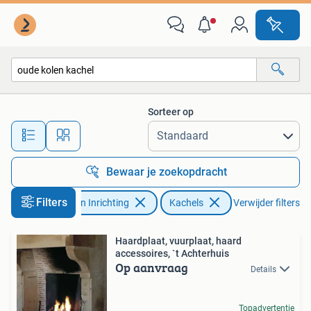
Kachels
Sorteer op
Alle afstanden…
Bewaar je zoekopdracht
Filters
Huis en Inrichting
Kachels
Verwijder filters
Haardplaat, vuurplaat, haard
accessoires, `t Achterhuis
Op aanvraag
Details
Topadvertentie