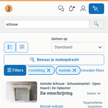
Kachels
Sorteer op
Alle afstanden…
Bewaar je zoekopdracht
Filters
Huis en Inrichting
Kachels
Verwijder filters
Antieke Schouw - Schouwmantel - Open
Haard | De Opkamer
Zie omschrijving
Details
Topadvertentie
Bezoek website
Eergisteren