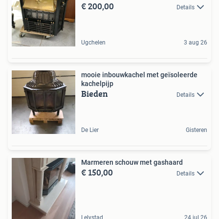
€ 200,00
Details
Ugchelen
3 aug 26
mooie inbouwkachel met geïsoleerde
kachelpijp
Bieden
Details
De Lier
Gisteren
Marmeren schouw met gashaard
€ 150,00
Details
Lelystad
24 jul 26