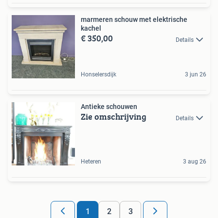
marmeren schouw met elektrische
kachel
€ 350,00
Details
Honselersdijk
3 jun 26
Antieke schouwen
Zie omschrijving
Details
Heteren
3 aug 26
1
2
3