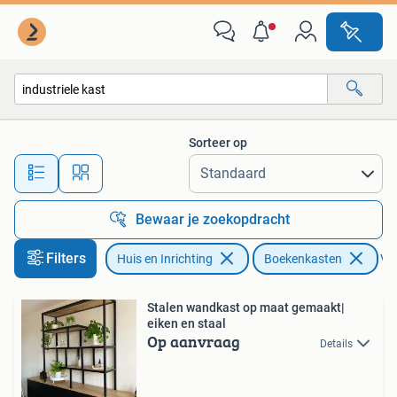
Kasten | Boekenkasten
Sorteer op
Alle afstanden…
Bewaar je zoekopdracht
Filters
Huis en Inrichting
Boekenkasten
Ver
Stalen wandkast op maat gemaakt|
eiken en staal
Op aanvraag
Details