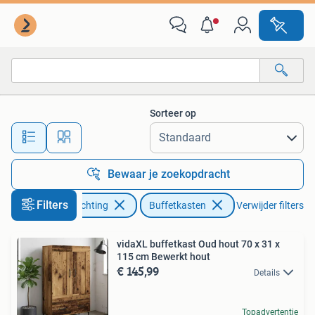
Kasten | Buffetkasten
Sorteer op
Alle afstanden…
Bewaar je zoekopdracht
Filters
Huis en Inrichting
Buffetkasten
Verwijder filters
vidaXL buffetkast Oud hout 70 x 31 x
115 cm Bewerkt hout
€ 145,99
Details
Topadvertentie