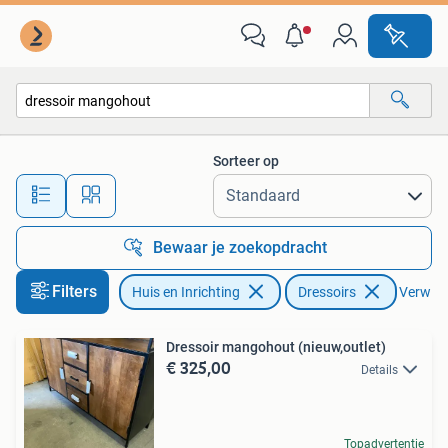
Kasten | Dressoirs
Sorteer op
Alle afstanden…
Bewaar je zoekopdracht
Filters
Huis en Inrichting
Dressoirs
Verwijde
Dressoir mangohout (nieuw,outlet)
€ 325,00
Details
Topadvertentie