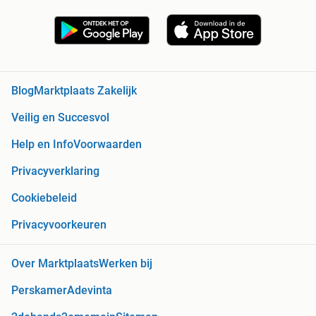
Blog
Marktplaats Zakelijk
Veilig en Succesvol
Help en Info
Voorwaarden
Privacyverklaring
Cookiebeleid
Privacyvoorkeuren
Over Marktplaats
Werken bij
Perskamer
Adevinta